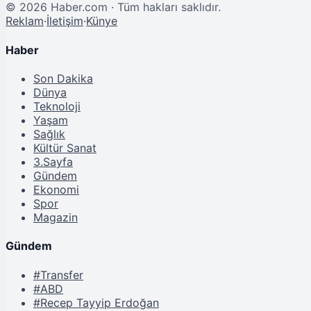
©
2026
Haber.com · Tüm hakları saklıdır.
Reklam
·
İletişim
·
Künye
Haber
Son Dakika
Dünya
Teknoloji
Yaşam
Sağlık
Kültür Sanat
3.Sayfa
Gündem
Ekonomi
Spor
Magazin
Gündem
#Transfer
#ABD
#Recep Tayyip Erdoğan