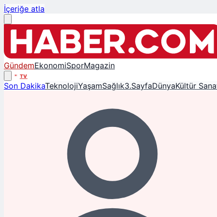
İçeriğe atla
Gündem
Ekonomi
Spor
Magazin
TV
Son Dakika
Teknoloji
Yaşam
Sağlık
3.Sayfa
Dünya
Kültür Sana