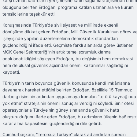
karşı uzman kadroların yetişmesine katkı sağlaması açısından öneml
olduğunu belirten Erdoğan, programa katılan uzmanlara ve kurum
temsilcilerine teşekkür etti.
Konuşmasında Türkiye’de sivil siyaset ve millî irade eksenli
dönüşüme dikkat çeken Erdoğan, Milli Güvenlik Kurulu’nun görev v
işleyişinde yapılan düzenlemelerin demokratik standartları
güçlendirdiğini ifade etti. Geçmişte farklı alanlarda görev üstlenen
MGK Genel Sekreterliği’nin artık temel sorumluluklarına
odaklanabildiğini söyleyen Erdoğan, bu değişimin hem demokrasi
hem de ulusal güvenlik açısından önemli kazanımlar sağladığını
kaydetti.
Türkiye’nin tarih boyunca güvenlik konusunda kendi imkânlarına
dayanarak hareket ettiğini belirten Erdoğan, özellikle 15 Temmuz
darbe girişiminin ardından uygulamaya konulan “terörü kaynağında
yok etme” stratejisinin önemli sonuçlar verdiğini söyledi. Sınır ötesi
operasyonlarla Türkiye’nin güney sınırlarında güvenlik hattı
oluşturulduğunu ifade eden Erdoğan, bu adımların ülkenin bağımsız
karar alma kapasitesini güçlendirdiğini dile getirdi.
Cumhurbaşkanı, “Terörsüz Türkiye” olarak adlandırılan sürecin