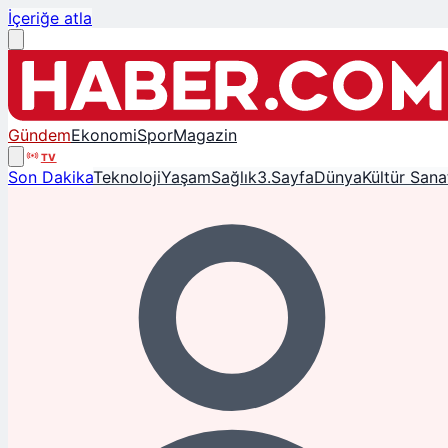
İçeriğe atla
Gündem
Ekonomi
Spor
Magazin
TV
Son Dakika
Teknoloji
Yaşam
Sağlık
3.Sayfa
Dünya
Kültür Sana