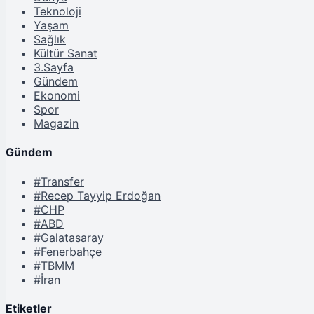
Teknoloji
Yaşam
Sağlık
Kültür Sanat
3.Sayfa
Gündem
Ekonomi
Spor
Magazin
Gündem
#Transfer
#Recep Tayyip Erdoğan
#CHP
#ABD
#Galatasaray
#Fenerbahçe
#TBMM
#İran
Etiketler