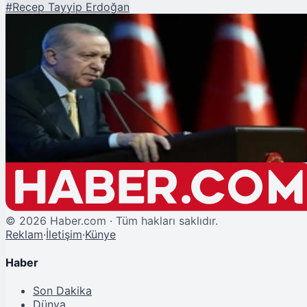
#
Recep Tayyip Erdoğan
Şu An Okunan
Cumhurbaşkanı Erdoğan, Milli Güvenlik Konferansları Açılış Töreni'nde
Konuşuyor
©
2026
Haber.com · Tüm hakları saklıdır.
Reklam
·
İletişim
·
Künye
Haber
Son Dakika
Dünya