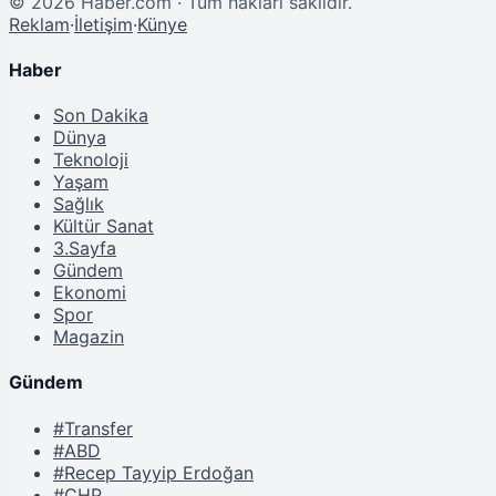
©
2026
Haber.com · Tüm hakları saklıdır.
Reklam
·
İletişim
·
Künye
Haber
Son Dakika
Dünya
Teknoloji
Yaşam
Sağlık
Kültür Sanat
3.Sayfa
Gündem
Ekonomi
Spor
Magazin
Gündem
#Transfer
#ABD
#Recep Tayyip Erdoğan
#CHP