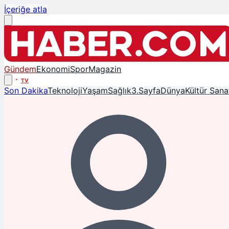
İçeriğe atla
Gündem
Ekonomi
Spor
Magazin
TV
Son Dakika
Teknoloji
Yaşam
Sağlık
3.Sayfa
Dünya
Kültür Sana