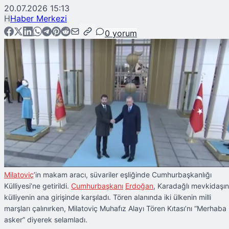
20.07.2026 15:13
H
Haber Merkezi
0
yorum
Milatoviç
’in makam aracı, süvariler eşliğinde Cumhurbaşkanlığı
Külliyesi’ne getirildi.
Cumhurbaşkanı
Erdoğan
, Karadağlı mevkidaşın
külliyenin ana girişinde karşıladı. Tören alanında iki ülkenin milli
marşları çalınırken, Milatoviç Muhafız Alayı Tören Kıtası’nı “Merhaba
asker” diyerek selamladı.