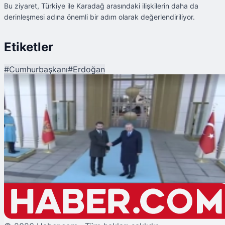
Bu ziyaret, Türkiye ile Karadağ arasındaki ilişkilerin daha da
derinleşmesi adına önemli bir adım olarak değerlendiriliyor.
Etiketler
#
Cumhurbaşkanı
#
Erdoğan
Şu An Okunan
Cumhurbaşkanı Erdoğan, Karadağ Cumhurbaşkanı Milatoviç’i Beştepe’de
Resmi Törenle Karşıladı