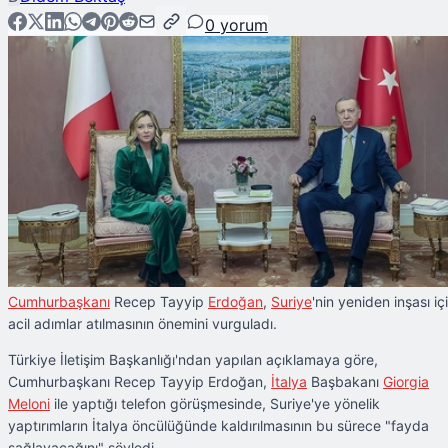
0
yorum
Cumhurbaşkanı
Recep Tayyip
Erdoğan
,
Suriye
'nin yeniden inşası iç
acil adımlar atılmasının önemini vurguladı.
Türkiye İletişim Başkanlığı'ndan yapılan açıklamaya göre,
Cumhurbaşkanı Recep Tayyip Erdoğan,
İtalya
Başbakanı
Giorgia
Meloni
ile yaptığı telefon görüşmesinde, Suriye'ye yönelik
yaptırımların İtalya öncülüğünde kaldırılmasının bu sürece "fayda
sağlayacağını" söyledi.