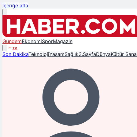
İçeriğe atla
Gündem
Ekonomi
Spor
Magazin
TV
Son Dakika
Teknoloji
Yaşam
Sağlık
3.Sayfa
Dünya
Kültür Sana