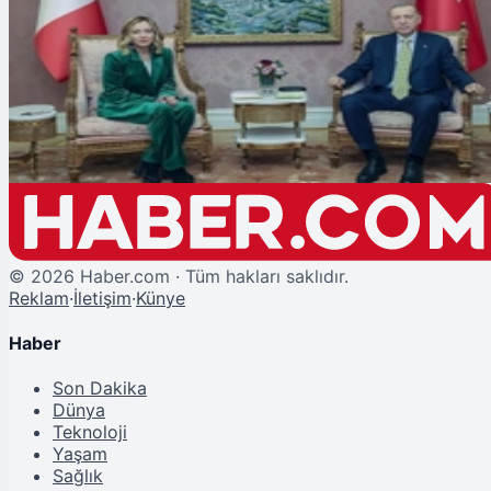
Şu An Okunan
Cumhurbaşkanı Erdoğan, İtalya Başbakanı Meloni ile Görüştü: Gündemde
'Suriye' Vardı
©
2026
Haber.com · Tüm hakları saklıdır.
Reklam
·
İletişim
·
Künye
Haber
Son Dakika
Dünya
Teknoloji
Yaşam
Sağlık