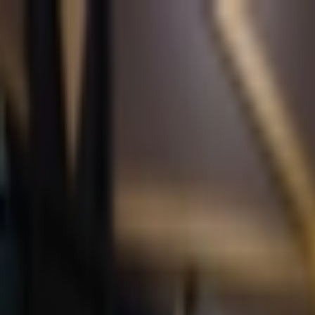
İçeriğe atla
Gündem
Ekonomi
Spor
Magazin
TV
Son Dakika
Teknoloji
Yaşam
Sağlık
3.Sayfa
Dünya
Kültür Sana