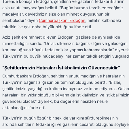
Törende konuşan Erdoğan, şehitlerin ve gazilerin fedakarlıklarının
asla unutulmayacağını belirtti. "Bugün burada tevcih edeceğimiz
madalyalar, devletimizin size olan minnet duygusunun bir
sembolüdür" diyen
Cumhurbaşkanı Erdoğan
, milletin kalbindeki
takdirin ise çok daha büyük olduğunu ifade etti.
Aziz şehitlere rahmet dileyen Erdoğan, gazilere de aynı şekilde
minnettarlığını sundu. “Onlar, ülkemizin bağımsızlığını ve geleceğini
koruma uğruna büyük fedakarlıklar yapmış kahramanlardır” diyerek
Türkiye’nin bu büyük mücadeleyi her zaman takdir ettiğini vurgulad
“Şehitlerimizin Hatıraları İstikbalimizin Güvencesidir”
Cumhurbaşkanı Erdoğan, şehitlerin unutulmadığını ve hatıralarının
Türkiye’nin bağımsızlığı için bir teminat olduğunu belirtti. “Bizler,
şehitlerimizin yaşadığına kalben inanıyoruz ve iman ediyoruz. Onlar
hatıraları, bin yıldır olduğu gibi yarın da istiklalimizin ve istikbalimizi
güvencesi olacak” diyerek, bu değerlerin nesilden nesile
aktarılacağını ifade etti.
Türkiye’nin bugün özgür bir şekilde varlığını sürdürebilmesinin
ardında şehitlerin fedakarlığı ve gazilerin cesareti olduğunu söyley