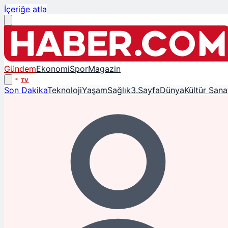
İçeriğe atla
Gündem
Ekonomi
Spor
Magazin
TV
Son Dakika
Teknoloji
Yaşam
Sağlık
3.Sayfa
Dünya
Kültür Sana