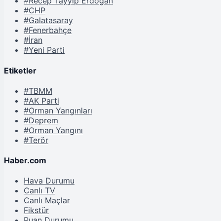
#Recep Tayyip Erdoğan
#CHP
#Galatasaray
#Fenerbahçe
#İran
#Yeni Parti
Etiketler
#TBMM
#AK Parti
#Orman Yangınları
#Deprem
#Orman Yangını
#Terör
Haber.com
Hava Durumu
Canlı TV
Canlı Maçlar
Fikstür
Puan Durumu