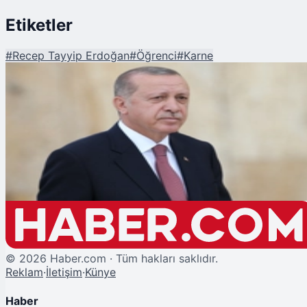
Etiketler
#
Recep Tayyip Erdoğan
#
Öğrenci
#
Karne
Şu An Okunan
Cumhurbaşkanı Erdoğan'dan Karne Tebriği
©
2026
Haber.com · Tüm hakları saklıdır.
Reklam
·
İletişim
·
Künye
Haber