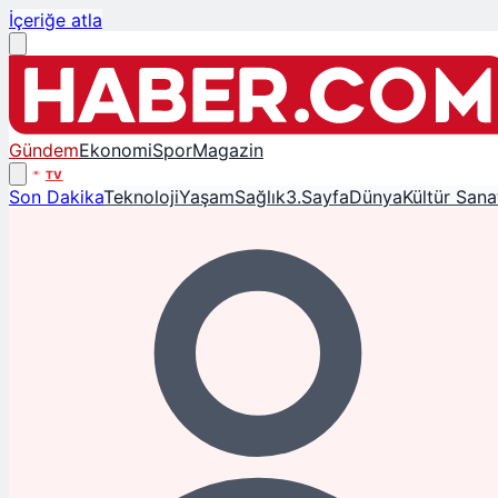
İçeriğe atla
Gündem
Ekonomi
Spor
Magazin
TV
Son Dakika
Teknoloji
Yaşam
Sağlık
3.Sayfa
Dünya
Kültür Sana