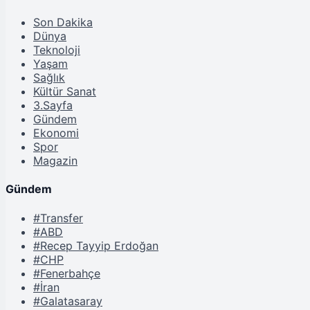
Son Dakika
Dünya
Teknoloji
Yaşam
Sağlık
Kültür Sanat
3.Sayfa
Gündem
Ekonomi
Spor
Magazin
Gündem
#Transfer
#ABD
#Recep Tayyip Erdoğan
#CHP
#Fenerbahçe
#İran
#Galatasaray