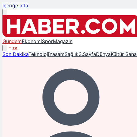
İçeriğe atla
Gündem
Ekonomi
Spor
Magazin
TV
Son Dakika
Teknoloji
Yaşam
Sağlık
3.Sayfa
Dünya
Kültür Sana