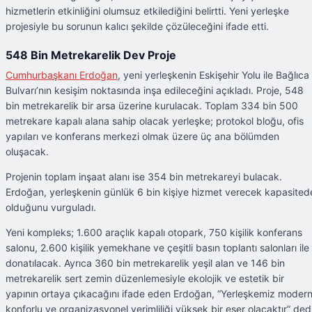
hizmetlerin etkinliğini olumsuz etkilediğini belirtti. Yeni yerleşke
projesiyle bu sorunun kalıcı şekilde çözüleceğini ifade etti.
548 Bin Metrekarelik Dev Proje
Cumhurbaşkanı Erdoğan
, yeni yerleşkenin Eskişehir Yolu ile Bağlıca
Bulvarı’nın kesişim noktasında inşa edileceğini açıkladı. Proje, 548
bin metrekarelik bir arsa üzerine kurulacak. Toplam 334 bin 500
metrekare kapalı alana sahip olacak yerleşke; protokol bloğu, ofis
yapıları ve konferans merkezi olmak üzere üç ana bölümden
oluşacak.
Projenin toplam inşaat alanı ise 354 bin metrekareyi bulacak.
Erdoğan, yerleşkenin günlük 6 bin kişiye hizmet verecek kapasited
olduğunu vurguladı.
Yeni kompleks; 1.600 araçlık kapalı otopark, 750 kişilik konferans
salonu, 2.600 kişilik yemekhane ve çeşitli basın toplantı salonları ile
donatılacak. Ayrıca 360 bin metrekarelik yeşil alan ve 146 bin
metrekarelik sert zemin düzenlemesiyle ekolojik ve estetik bir
yapının ortaya çıkacağını ifade eden Erdoğan, “Yerleşkemiz modern
konforlu ve organizasyonel verimliliği yüksek bir eser olacaktır” dedi