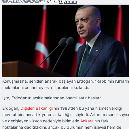
0
yorum
Konuşmasına, şehitleri anarak başlayan Erdoğan, “Rabbimin ruhların
mekânlarını cennet eylesin” ifadelerini kullandı.
İşte, Erdoğan'ın açıklamalarından önemli satır başları:
Erdoğan,
Dışişleri Bakanlığı
’nın 1988’den bu yana hizmet verdiği
mevcut binanın artık yetersiz kaldığını söyledi. Artan personel sayısı
ve genişleyen vizyon nedeniyle birimlerin
Ankara
’nın farklı
noktalarına dağıtıldığını, ancak bu durumun hem işleyişi hem de