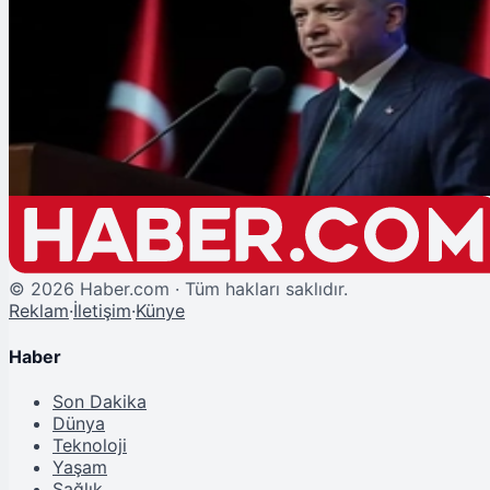
Şu An Okunan
Cumhurbaşkanı Erdoğan'dan Dışişleri Bakanlığı Yerleşkesi Temel Atma
Töreninde Açıklamalar
©
2026
Haber.com · Tüm hakları saklıdır.
Reklam
·
İletişim
·
Künye
Haber
Son Dakika
Dünya
Teknoloji
Yaşam
Sağlık