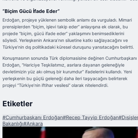
“Biçim Gücü İfade Eder”
Erdoğan, projeye yüklenen sembolik anlamı da vurguladı. Mimari
prensiplerden “biçim, işlevi takip eder” anlayışına ek olarak, bu
projede “biçim, gücü ifade eder” yaklaşımını benimsediklerini
söyledi. Yerleşkenin Ankara’nın siluetine katkı sağlayacağını ve
Türkiye’nin dış politikadaki küresel duruşunu yansıtacağını belirtti.
Konuşmasının sonunda Türk diplomasisine değinen Cumhurbaşkanı
Erdoğan, “Hariciye Teşkilatımız, asırlara dayanan geleneğiyle
devletimizin yüz akı olmuş bir kurumdur” ifadelerini kullandı. Yeni
yerleşkenin bu güçlü geleneği daha ileri taşıyacağını belirterek
projeyi “Türkiye’nin iftihar vesilesi” olarak nitelendirdi.
Etiketler
#
Cumhurbaşkanı Erdoğan
#
Recep Tayyip Erdoğan
#
Dışişler
Bakanlığı
#
Ankara