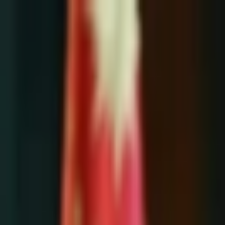
İçeriğe atla
Gündem
Ekonomi
Spor
Magazin
TV
Son Dakika
Teknoloji
Yaşam
Sağlık
3.Sayfa
Dünya
Kültür Sana