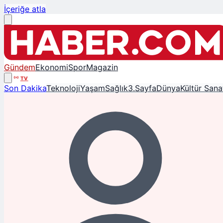
İçeriğe atla
Gündem
Ekonomi
Spor
Magazin
TV
Son Dakika
Teknoloji
Yaşam
Sağlık
3.Sayfa
Dünya
Kültür Sana