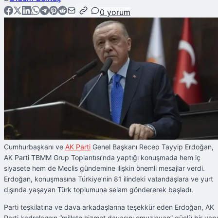
0
yorum
Cumhurbaşkanı ve
AK Parti
Genel Başkanı Recep Tayyip Erdoğan,
AK Parti TBMM Grup Toplantısı’nda yaptığı konuşmada hem iç
siyasete hem de Meclis gündemine ilişkin önemli mesajlar verdi.
Erdoğan, konuşmasına Türkiye’nin 81 ilindeki vatandaşlara ve yurt
dışında yaşayan Türk toplumuna selam göndererek başladı.
Parti teşkilatına ve dava arkadaşlarına teşekkür eden Erdoğan, AK
Parti kadrolarının “millete hizmet davasını omuzlayan” güçlü bir yapı