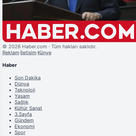
©
2026
Haber.com · Tüm hakları saklıdır.
Reklam
·
İletişim
·
Künye
Haber
Son Dakika
Dünya
Teknoloji
Yaşam
Sağlık
Kültür Sanat
3.Sayfa
Gündem
Ekonomi
Spor