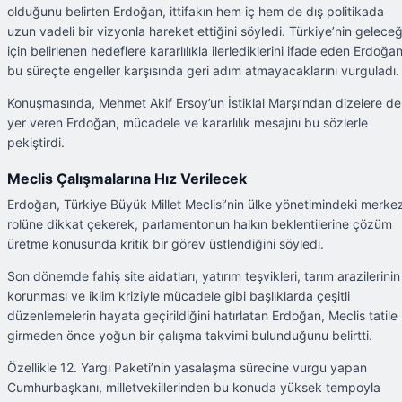
olduğunu belirten Erdoğan, ittifakın hem iç hem de dış politikada
uzun vadeli bir vizyonla hareket ettiğini söyledi. Türkiye’nin geleceğ
için belirlenen hedeflere kararlılıkla ilerlediklerini ifade eden Erdoğan
bu süreçte engeller karşısında geri adım atmayacaklarını vurguladı.
Konuşmasında, Mehmet Akif Ersoy’un İstiklal Marşı’ndan dizelere de
yer veren Erdoğan, mücadele ve kararlılık mesajını bu sözlerle
pekiştirdi.
Meclis Çalışmalarına Hız Verilecek
Erdoğan, Türkiye Büyük Millet Meclisi’nin ülke yönetimindeki merkez
rolüne dikkat çekerek, parlamentonun halkın beklentilerine çözüm
üretme konusunda kritik bir görev üstlendiğini söyledi.
Son dönemde fahiş site aidatları, yatırım teşvikleri, tarım arazilerinin
korunması ve iklim kriziyle mücadele gibi başlıklarda çeşitli
düzenlemelerin hayata geçirildiğini hatırlatan Erdoğan, Meclis tatile
girmeden önce yoğun bir çalışma takvimi bulunduğunu belirtti.
Özellikle 12. Yargı Paketi’nin yasalaşma sürecine vurgu yapan
Cumhurbaşkanı, milletvekillerinden bu konuda yüksek tempoyla