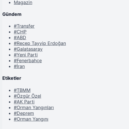
Magazin
Gündem
#Transfer
#CHP
#ABD
#Recep Tayyip Erdoğan
#Galatasaray
#Yeni Parti
#Fenerbahçe
#İran
Etiketler
#TBMM
#Özgür Özel
#AK Parti
#Orman Yangınları
#Deprem
#Orman Yangını