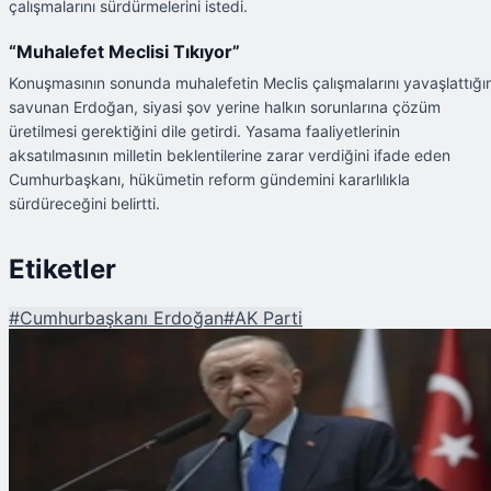
çalışmalarını sürdürmelerini istedi.
“Muhalefet Meclisi Tıkıyor”
Konuşmasının sonunda muhalefetin Meclis çalışmalarını yavaşlattığın
savunan Erdoğan, siyasi şov yerine halkın sorunlarına çözüm
üretilmesi gerektiğini dile getirdi. Yasama faaliyetlerinin
aksatılmasının milletin beklentilerine zarar verdiğini ifade eden
Cumhurbaşkanı, hükümetin reform gündemini kararlılıkla
sürdüreceğini belirtti.
Etiketler
#
Cumhurbaşkanı Erdoğan
#
AK Parti
Şu An Okunan
Cumhurbaşkanı Erdoğan'dan AK Parti Grup Toplantısında Birlik ve Kararlıl
Vurgusu