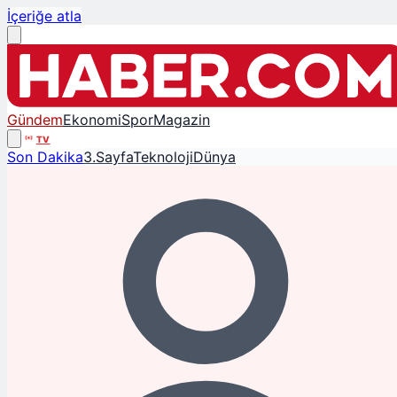
İçeriğe atla
Gündem
Ekonomi
Spor
Magazin
TV
Son Dakika
3.Sayfa
Teknoloji
Dünya