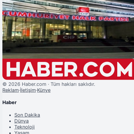
Şu An Okunan
CHP, Manavgat Soruşturmasında 3 İsmi İhraç Talebiyle Disipline Sevk Etti
©
2026
Haber.com · Tüm hakları saklıdır.
Reklam
·
İletişim
·
Künye
Haber
Son Dakika
Dünya
Teknoloji
Yaşam