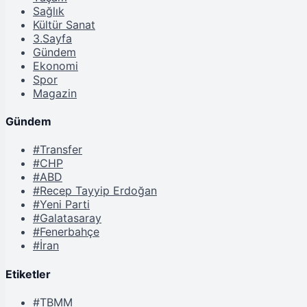
Sağlık
Kültür Sanat
3.Sayfa
Gündem
Ekonomi
Spor
Magazin
Gündem
#Transfer
#CHP
#ABD
#Recep Tayyip Erdoğan
#Yeni Parti
#Galatasaray
#Fenerbahçe
#İran
Etiketler
#TBMM