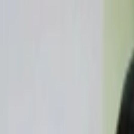
İçeriğe atla
Gündem
Ekonomi
Spor
Magazin
TV
Son Dakika
Teknoloji
Yaşam
Sağlık
3.Sayfa
Dünya
Kültür Sana