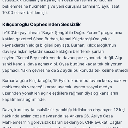
beklenmesine hükmetmiş ve yeni duruşma tarihini 15 Eylül saat
10.00 olarak belirlemişti.
Kılıçdaroğlu Cephesinden Sessizlik
tv100’de yayınlanan “Başak Şengül ile Doğru Yorum” programına
katılan gazeteci Sinan Burhan, Kemal Kılıçdaroğlu’na yakın
kaynaklardan aldığı bilgileri paylaştı. Burhan, Kılıçdaroğlu’nun
davaya ilişkin aylardır sessiz kaldığını belirterek şunları
söyledi:“Kemal Bey mahkemede davacı pozisyonunda değil. Algı
sanki kendisi dava açmış gibi. Oysa bugüne kadar tek bir yorum
yapmadı. Yakın çevresine de 22 aydır bu konuda tek kelime etmedi
Burhan’a göre Kılıçdaroğlu, 15 Eylül’e kadar bu tavrını koruyacak ve
mahkemenin vereceği karara uyacak. Ayrıca sosyal medya
üzerinden yöneltilen ağır eleştirilere rağmen diyalog kanallarını
kapatmama eğiliminde.
Dava, kurultayda usulsüzlük yapıldığı iddialarına dayanıyor. 12 kişi
hakkında açılan ceza davasında ise Ankara 26. Asliye Ceza
Mahkemesi’nin görevsizlik kararı bekleniyor. CHP avukatı Çağlar