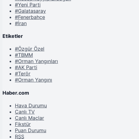
#Yeni Parti
#Galatasaray
#Fenerbahçe
#İran
Etiketler
#Özgür Özel
#TBMM
#Orman Yangınları
#AK Parti
#Terör
#Orman Yangını
Haber.com
Hava Durumu
Canlı TV
Canlı Maçlar
Fikstür
Puan Durumu
RSS