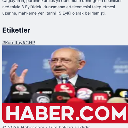
Çağlayan’ın, partinin kuruluş yıl dönümüne denk gelen etkinlikler
nedeniyle 8 Eylül’deki duruşmanın ertelenmesini talep etmesi
üzerine, mahkeme yeni tarihi 15 Eylül olarak belirlemişti.
Etiketler
#
Kurultay
#
CHP
Şu An Okunan
CHP'de Kurultay Davası Öncesi Kılıçdaroğlu Sessizliğini Koruyor
©
2026
Haber.com · Tüm hakları saklıdır.