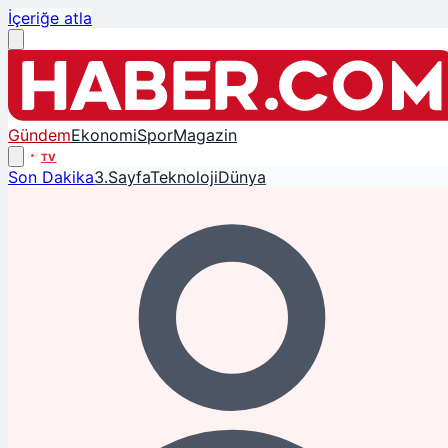
İçeriğe atla
Gündem
Ekonomi
Spor
Magazin
TV
Son Dakika
3.Sayfa
Teknoloji
Dünya