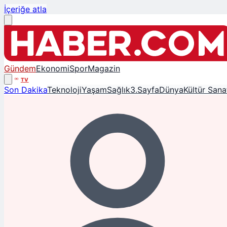
İçeriğe atla
Gündem
Ekonomi
Spor
Magazin
TV
Son Dakika
Teknoloji
Yaşam
Sağlık
3.Sayfa
Dünya
Kültür Sana