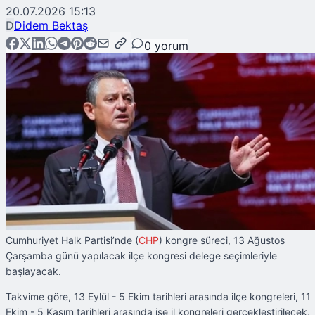
20.07.2026 15:13
D
Didem Bektaş
0
yorum
Cumhuriyet Halk Partisi’nde (
CHP
) kongre süreci, 13 Ağustos
Çarşamba günü yapılacak ilçe kongresi delege seçimleriyle
başlayacak.
Takvime göre, 13 Eylül - 5 Ekim tarihleri arasında ilçe kongreleri, 11
Ekim - 5 Kasım tarihleri arasında ise il kongreleri gerçekleştirilecek.