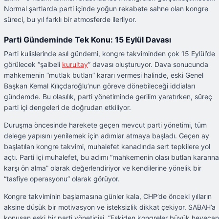
Normal şartlarda parti içinde yoğun rekabete sahne olan kongre
süreci, bu yıl farklı bir atmosferde ilerliyor.
Parti Gündeminde Tek Konu: 15 Eylül Davası
Parti kulislerinde asıl gündemi, kongre takviminden çok 15 Eylül’de
görülecek “şaibeli
kurultay
” davası oluşturuyor. Dava sonucunda
mahkemenin “mutlak butlan” kararı vermesi halinde, eski Genel
Başkan Kemal Kılıçdaroğlu’nun göreve dönebileceği iddiaları
gündemde. Bu olasılık, parti yönetiminde gerilim yaratırken, süreç
parti içi dengeleri de doğrudan etkiliyor.
Duruşma öncesinde harekete geçen mevcut parti yönetimi, tüm
delege yapısını yenilemek için adımlar atmaya başladı. Geçen ay
başlatılan kongre takvimi, muhalefet kanadında sert tepkilere yol
açtı. Parti içi muhalefet, bu adımı “mahkemenin olası butlan kararına
karşı ön alma” olarak değerlendiriyor ve kendilerine yönelik bir
“tasfiye operasyonu” olarak görüyor.
Kongre takviminin başlamasına günler kala, CHP’de önceki yılların
aksine düşük bir motivasyon ve isteksizlik dikkat çekiyor. SABAH’a
konuşan eski bir parti yöneticisi, “Eskiden kongreler büyük heyecan