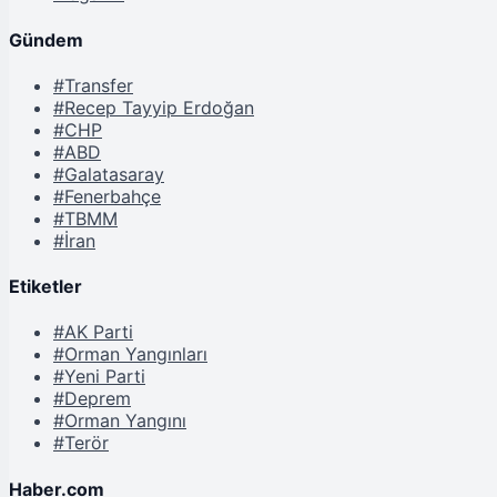
Gündem
#Transfer
#Recep Tayyip Erdoğan
#CHP
#ABD
#Galatasaray
#Fenerbahçe
#TBMM
#İran
Etiketler
#AK Parti
#Orman Yangınları
#Yeni Parti
#Deprem
#Orman Yangını
#Terör
Haber.com