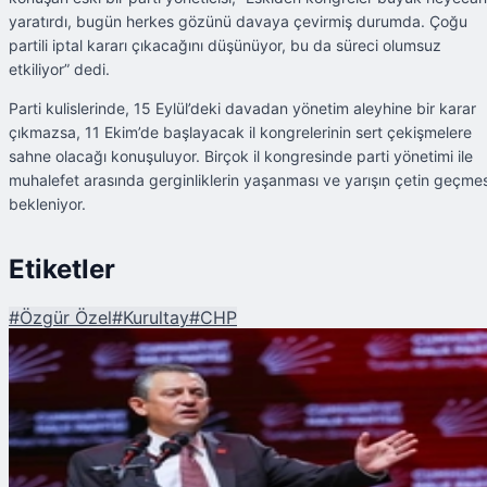
yaratırdı, bugün herkes gözünü davaya çevirmiş durumda. Çoğu
partili iptal kararı çıkacağını düşünüyor, bu da süreci olumsuz
etkiliyor” dedi.
Parti kulislerinde, 15 Eylül’deki davadan yönetim aleyhine bir karar
çıkmazsa, 11 Ekim’de başlayacak il kongrelerinin sert çekişmelere
sahne olacağı konuşuluyor. Birçok il kongresinde parti yönetimi ile
muhalefet arasında gerginliklerin yaşanması ve yarışın çetin geçmes
bekleniyor.
Etiketler
#
Özgür Özel
#
Kurultay
#
CHP
Şu An Okunan
CHP'de Kongre Takvimi Başlıyor, Gözler 'Şaibeli Kurultay' Davasında