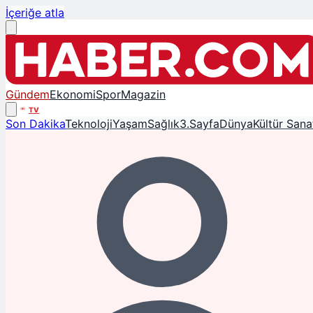
İçeriğe atla
Gündem
Ekonomi
Spor
Magazin
TV
Son Dakika
Teknoloji
Yaşam
Sağlık
3.Sayfa
Dünya
Kültür Sana