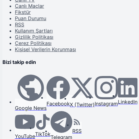
Canlı Maçlar
Fikstür
Puan Durumu
RSS
Kullanım Şartları
Gizlilik Politikası
Çerez Politikası
Kişisel Verilerin Korunması
Bizi takip edin
LinkedIn
Facebook
Instagram
X (Twitter)
Google News
RSS
TikTok
YouTube
Telegram