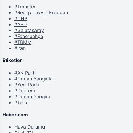
#Transfer
#Recep Tayyip Erdoğan
#CHP
#ABD
#Galatasaray
#Fenerbahçe
#TBMM
#İran
Etiketler
#AK Parti
#Orman Yangınları
#Yeni Parti
#Deprem
#Orman Yangını
#Terör
Haber.com
Hava Durumu
Canlı TV