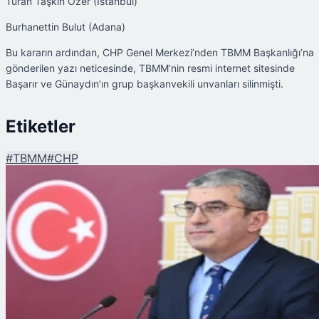
Turan Taşkın Özer (İstanbul)
Burhanettin Bulut (Adana)
Bu kararın ardından, CHP Genel Merkezi’nden TBMM Başkanlığı’na
gönderilen yazı neticesinde, TBMM’nin resmi internet sitesinde
Başarır ve Günaydın’ın grup başkanvekili unvanları silinmişti.
Etiketler
#
TBMM
#
CHP
Şu An Okunan
CHP'de Disiplin Sürecinde Kritik Gelişme: Gökhan Günaydın Görevine İade
Edildi