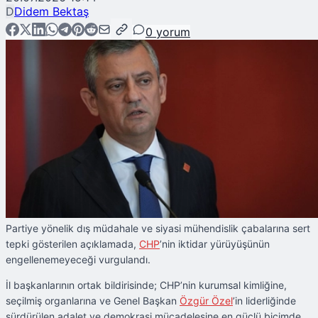
D
Didem Bektaş
0
yorum
Partiye yönelik dış müdahale ve siyasi mühendislik çabalarına sert
tepki gösterilen açıklamada,
CHP
’nin iktidar yürüyüşünün
engellenemeyeceği vurgulandı.
İl başkanlarının ortak bildirisinde; CHP’nin kurumsal kimliğine,
seçilmiş organlarına ve Genel Başkan
Özgür Özel
’in liderliğinde
sürdürülen adalet ve demokrasi mücadelesine en güçlü biçimde