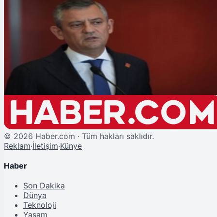
Şu An Okunan
CHP'de 81 İl Başkanından Özgür Özel ve Ekrem İmamoğlu'na Tam Destek
©
2026
Haber.com · Tüm hakları saklıdır.
Reklam
·
İletişim
·
Künye
Haber
Son Dakika
Dünya
Teknoloji
Yaşam