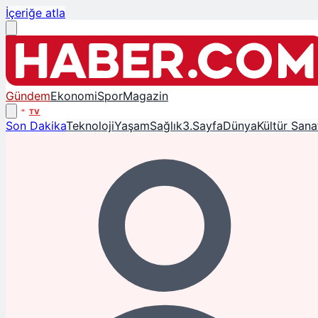
İçeriğe atla
Gündem
Ekonomi
Spor
Magazin
TV
Son Dakika
Teknoloji
Yaşam
Sağlık
3.Sayfa
Dünya
Kültür Sana