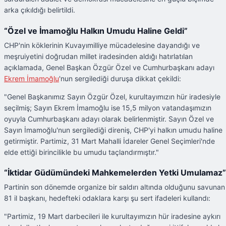
arka çıkıldığı belirtildi.
“Özel ve İmamoğlu Halkın Umudu Haline Geldi”
CHP'nin köklerinin Kuvayımilliye mücadelesine dayandığı ve
meşruiyetini doğrudan millet iradesinden aldığı hatırlatılan
açıklamada, Genel Başkan Özgür Özel ve Cumhurbaşkanı adayı
Ekrem İmamoğlu
'nun sergilediği duruşa dikkat çekildi:
"Genel Başkanımız Sayın Özgür Özel, kurultayımızın hür iradesiyle
seçilmiş; Sayın Ekrem İmamoğlu ise 15,5 milyon vatandaşımızın
oyuyla Cumhurbaşkanı adayı olarak belirlenmiştir. Sayın Özel ve
Sayın İmamoğlu'nun sergilediği direniş, CHP'yi halkın umudu haline
getirmiştir. Partimiz, 31 Mart Mahalli İdareler Genel Seçimleri'nde
elde ettiği birincilikle bu umudu taçlandırmıştır."
“İktidar Güdümündeki Mahkemelerden Yetki Umulamaz”
Partinin son dönemde organize bir saldırı altında olduğunu savunan
81 il başkanı, hedefteki odaklara karşı şu sert ifadeleri kullandı:
"Partimiz, 19 Mart darbecileri ile kurultayımızın hür iradesine aykırı