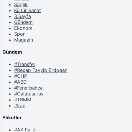
Sağlık
Kültür Sanat
3.Sayfa
Gündem
Ekonomi
Spor
Magazin
Gündem
#Transfer
#Recep Tayyip Erdoğan
#CHP
#ABD
#Fenerbahçe
#Galatasaray
#TBMM
#İran
Etiketler
#AK Parti