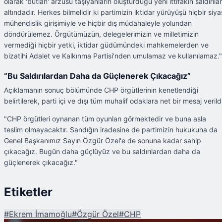
olarak 'butlan' arzusu taşıyanların oluşturduğu yeni ittifakın saldırılar
altındadır. Herkes bilmelidir ki partimizin iktidar yürüyüşü hiçbir siya
mühendislik girişimiyle ve hiçbir dış müdahaleyle yolundan
döndürülemez. Örgütümüzün, delegelerimizin ve milletimizin
vermediği hiçbir yetki, iktidar güdümündeki mahkemelerden ve
bizatihi Adalet ve Kalkınma Partisi'nden umulamaz ve kullanılamaz."
“Bu Saldırılardan Daha da Güçlenerek Çıkacağız”
Açıklamanın sonuç bölümünde CHP örgütlerinin kenetlendiği
belirtilerek, parti içi ve dışı tüm muhalif odaklara net bir mesaj verild
"CHP örgütleri oynanan tüm oyunları görmektedir ve buna asla
teslim olmayacaktır. Sandığın iradesine de partimizin hukukuna da
Genel Başkanımız Sayın Özgür Özel'e de sonuna kadar sahip
çıkacağız. Bugün daha güçlüyüz ve bu saldırılardan daha da
güçlenerek çıkacağız."
Etiketler
#
Ekrem İmamoğlu
#
Özgür Özel
#
CHP