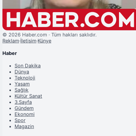
©
2026
Haber.com · Tüm hakları saklıdır.
Reklam
·
İletişim
·
Künye
Haber
Son Dakika
Dünya
Teknoloji
Yaşam
Sağlık
Kültür Sanat
3.Sayfa
Gündem
Ekonomi
Spor
Magazin