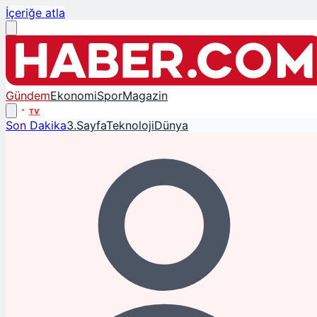
İçeriğe atla
Gündem
Ekonomi
Spor
Magazin
TV
Son Dakika
3.Sayfa
Teknoloji
Dünya