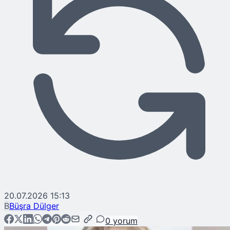
20.07.2026 15:13
B
Büşra Dülger
0
yorum