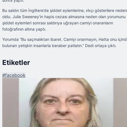
sonra yaptı.
Bu saldırı tüm İngiltere’de şiddet eylemlerine, ırkçı gösterilere neden
oldu. Julie Sweeney’in hapis cezası almasına neden olan yorumunu
şiddet eylemleri sonrası saldırıya uğrayan camiyi onaranların
fotoğrafının altına yaptı.
Yorumda “Bu saçmalıktan ibaret. Camiyi onarmayın, Hatta onu için
bulunan yetişkin insanlarla beraber patlatın.” Dedi ortaya çıktı.
Etiketler
#
facebook
Şu An Okunan
“Cami Patlatma” Çağrısı Yaptı Hapis Cezası Aldı!