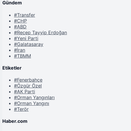
Gündem
#Transfer
#CHP
#ABD
#Recep Tayyip Erdoğan
#Yeni Parti
#Galatasaray
#İran
#TBMM
Etiketler
#Fenerbahçe
#Özgür Özel
#AK Parti
#Orman Yangınları
#Orman Yangını
#Terör
Haber.com