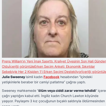
Prens William'ın Yeni İmajı Şaşırttı: Kraliyet Üyesinin Son Hali Günde
Oldu
İçeriği görüntüle
Erken Seçim Anketi: Ekonomik Sıkıntılar
Sebebiyle Her 2 Kişiden 1'i Erken Seçimi Destekliyor
İçeriği görüntül
Julie Sweeney
isimli kadın
Facebook
hesabından “içindeki
yetişkinlerle beraber bir camiyi patlatma” çağrısı yaptı.
Sweeney mahkemede “
ölüm veya ciddi zarar verme tehdidi
” içere
çağrı yaptığını kabul etti. İngiliz kadın Church Lawton köyünde
yaşıyor. Paylaşımı 3 kız çocuğunun bıçaklı saldırıyla öldürmesinden