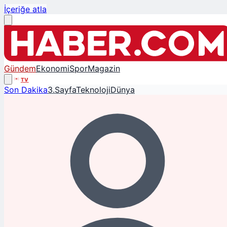
İçeriğe atla
Gündem
Ekonomi
Spor
Magazin
TV
Son Dakika
3.Sayfa
Teknoloji
Dünya