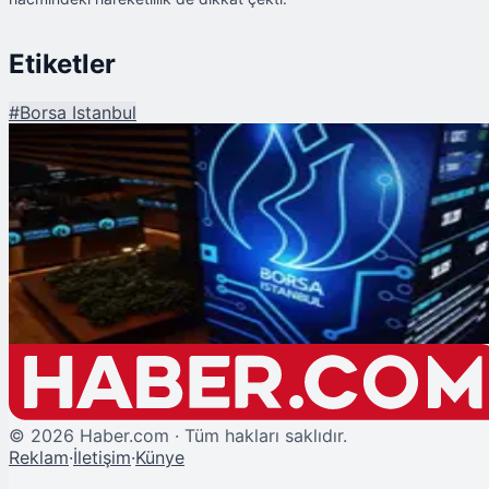
Etiketler
#
Borsa Istanbul
Şu An Okunan
Borsa İstanbul Rekor Tazeledi: 15 Bin Puanı Geçti
©
2026
Haber.com · Tüm hakları saklıdır.
Reklam
·
İletişim
·
Künye