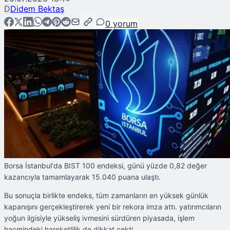
D
Didem Bektaş
0
yorum
Borsa İstanbul'da BIST 100 endeksi, günü yüzde 0,82 değer
kazancıyla tamamlayarak 15.040 puana ulaştı.
Bu sonuçla birlikte endeks, tüm zamanların en yüksek günlük
kapanışını gerçekleştirerek yeni bir rekora imza attı. yatırımcıların
yoğun ilgisiyle yükseliş ivmesini sürdüren piyasada, işlem
hacmindeki hareketlilik de dikkat çekti.