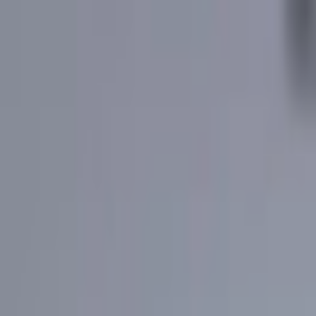
İçeriğe atla
Gündem
Ekonomi
Spor
Magazin
TV
Son Dakika
Teknoloji
Yaşam
Sağlık
3.Sayfa
Dünya
Kültür Sana