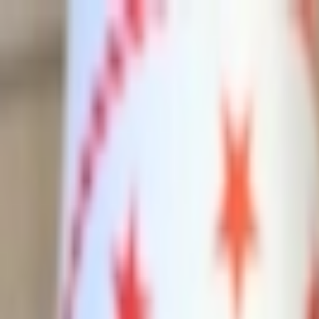
İçeriğe atla
Gündem
Ekonomi
Spor
Magazin
TV
Son Dakika
Teknoloji
Yaşam
Sağlık
3.Sayfa
Dünya
Kültür Sana