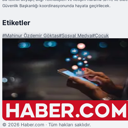
Güvenlik Başkanlığı koordinasyonunda hayata geçirilecek.
Etiketler
#
Mahinur Özdemir Göktaş
#
Sosyal Medya
#
Çocuk
Şu An Okunan
Bakan Göktaş Duyurdu: 15 Yaş Altı Çocuklar İçin Sosyal Medyaya Yaş
Doğrulama Sistemi Geliyor!
©
2026
Haber.com · Tüm hakları saklıdır.