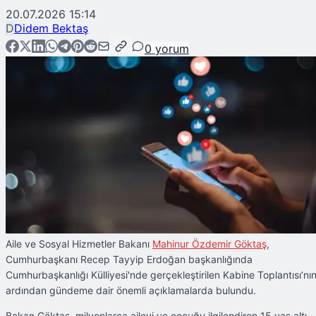
20.07.2026 15:14
D
Didem Bektaş
0
yorum
Aile ve Sosyal Hizmetler Bakanı
Mahinur Özdemir Göktaş
,
Cumhurbaşkanı Recep Tayyip Erdoğan başkanlığında
Cumhurbaşkanlığı Külliyesi'nde gerçekleştirilen Kabine Toplantısı’nı
ardından gündeme dair önemli açıklamalarda bulundu.
Bakan Göktaş, milyonlarca aileyi ve çocuğu ilgilendiren 15 yaş altı