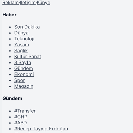
Reklam
·
İletişim
·
Künye
Haber
Son Dakika
Dünya
Teknoloji
Yaşam
Sağlık
Kültür Sanat
3.Sayfa
Gündem
Ekonomi
Spor
Magazin
Gündem
#Transfer
#CHP
#ABD
#Recep Tayyip Erdoğan