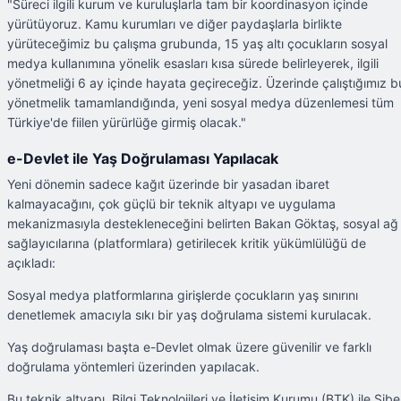
"Süreci ilgili kurum ve kuruluşlarla tam bir koordinasyon içinde
yürütüyoruz. Kamu kurumları ve diğer paydaşlarla birlikte
yürüteceğimiz bu çalışma grubunda, 15 yaş altı çocukların sosyal
medya kullanımına yönelik esasları kısa sürede belirleyerek, ilgili
yönetmeliği 6 ay içinde hayata geçireceğiz. Üzerinde çalıştığımız b
yönetmelik tamamlandığında, yeni sosyal medya düzenlemesi tüm
Türkiye'de fiilen yürürlüğe girmiş olacak."
e-Devlet ile Yaş Doğrulaması Yapılacak
Yeni dönemin sadece kağıt üzerinde bir yasadan ibaret
kalmayacağını, çok güçlü bir teknik altyapı ve uygulama
mekanizmasıyla destekleneceğini belirten Bakan Göktaş, sosyal ağ
sağlayıcılarına (platformlara) getirilecek kritik yükümlülüğü de
açıkladı:
Sosyal medya platformlarına girişlerde çocukların yaş sınırını
denetlemek amacıyla sıkı bir yaş doğrulama sistemi kurulacak.
Yaş doğrulaması başta e-Devlet olmak üzere güvenilir ve farklı
doğrulama yöntemleri üzerinden yapılacak.
Bu teknik altyapı, Bilgi Teknolojileri ve İletişim Kurumu (BTK) ile Sibe