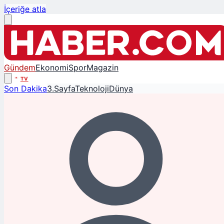
İçeriğe atla
Gündem
Ekonomi
Spor
Magazin
TV
Son Dakika
3.Sayfa
Teknoloji
Dünya