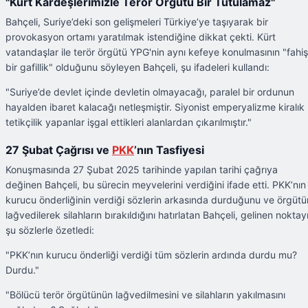
"Kürt Kardeşlerimizle Terör Örgütü Bir Tutulamaz"
Bahçeli, Suriye’deki son gelişmeleri Türkiye’ye taşıyarak bir
provokasyon ortamı yaratılmak istendiğine dikkat çekti. Kürt
vatandaşlar ile terör örgütü YPG'nin aynı kefeye konulmasının "fahiş
bir gafillik" olduğunu söyleyen Bahçeli, şu ifadeleri kullandı:
"Suriye’de devlet içinde devletin olmayacağı, paralel bir ordunun
hayalden ibaret kalacağı netleşmiştir. Siyonist emperyalizme kiralık
tetikçilik yapanlar işgal ettikleri alanlardan çıkarılmıştır."
27 Şubat Çağrısı ve
PKK
’nın Tasfiyesi
Konuşmasında 27 Şubat 2025 tarihinde yapılan tarihi çağrıya
değinen Bahçeli, bu sürecin meyvelerini verdiğini ifade etti. PKK’nın
kurucu önderliğinin verdiği sözlerin arkasında durduğunu ve örgütü
lağvedilerek silahların bırakıldığını hatırlatan Bahçeli, gelinen noktay
şu sözlerle özetledi:
"PKK’nın kurucu önderliği verdiği tüm sözlerin ardında durdu mu?
Durdu."
"Bölücü terör örgütünün lağvedilmesini ve silahların yakılmasını