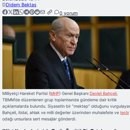
D
Didem Bektaş
0
yorum
Milliyetçi Hareket Partisi (
MHP
) Genel Başkanı
Devlet Bahçeli
,
TBMM’de düzenlenen grup toplantısında gündeme dair kritik
açıklamalarda bulundu. Siyasetin bir "mektep" olduğunu vurgulaya
Bahçeli, itidal, ahlak ve milli değerler üzerinden muhalefete ve
terör
odağı unsurlara sert mesajlar gönderdi.