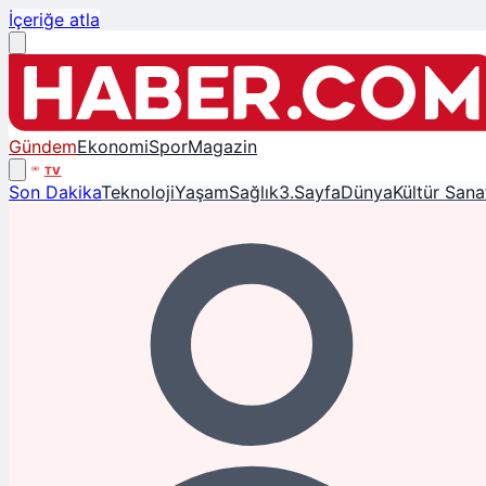
İçeriğe atla
Gündem
Ekonomi
Spor
Magazin
TV
Son Dakika
Teknoloji
Yaşam
Sağlık
3.Sayfa
Dünya
Kültür Sana