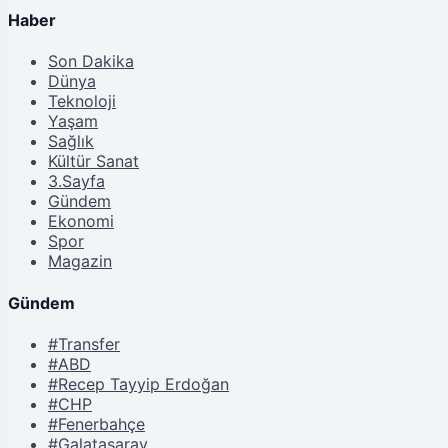
Haber
Son Dakika
Dünya
Teknoloji
Yaşam
Sağlık
Kültür Sanat
3.Sayfa
Gündem
Ekonomi
Spor
Magazin
Gündem
#Transfer
#ABD
#Recep Tayyip Erdoğan
#CHP
#Fenerbahçe
#Galatasaray