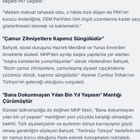
sağladı mı? Sağladı."
"Madem maksat tahassül oldu, o hâlde bize düşen de PKK’nın
kurucu önderliğine, DEM Parti’den tüm örgüt uzantılarına kadar say
gösterilmesini istemek ve beklemektir."
"Çamur Zihniyetlere Kapımız Süngülüdür"
Bahçeli, siyasi duruşunu Hazreti Mevlânâ ve Yunus Emre’den
örneklerle süsledi. MHP’den ayrılıp başka yapılarda yer alanları
"başka kümelerde yumurtlayanlar" olarak nitelendiren Bahçeli,
"Bizim çamur zihniyetlere, çamurlaşmış siyaset zıpçıktılarına
yüzümüz dönük, kapımız süngülüdür" diyerek Cumhur İttifakı'nın
Türkiye’nin geleceği olduğunu vurguladı.
"Bana Dokunmayan Yılan Bin Yıl Yaşasın" Mantığı
Çürümüştür
Küresel istikrarsızlığa da değinen MHP lideri, "Bana dokunmayan
yılan bin yıl yaşasın" mantığının yeni yüzyılda karşılığı olmadığını
belirtti. Türk siyasetçisinin ve aydınının dünya kavrayışının güçlü
olması gerektiğini söyleyen Bahçeli, "Terörsüz Türkiye" hedefinin mil
bir namus borcu olduğunu ifade ederek konuşmasını noktaladı.