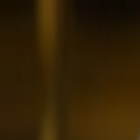
İçeriğe atla
Gündem
Ekonomi
Spor
Magazin
TV
Son Dakika
Teknoloji
Yaşam
Sağlık
3.Sayfa
Dünya
Kültür Sana