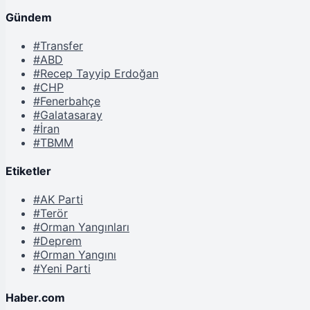
Gündem
#Transfer
#ABD
#Recep Tayyip Erdoğan
#CHP
#Fenerbahçe
#Galatasaray
#İran
#TBMM
Etiketler
#AK Parti
#Terör
#Orman Yangınları
#Deprem
#Orman Yangını
#Yeni Parti
Haber.com