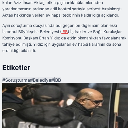
kalan Aziz İhsan Aktaş, etkin pişmanlık hükümlerinden
yararlanmasının ardından adli kontrol şartıyla serbest bırakılmıştı.
Aktaş hakkında verilen ev hapsi tedbirinin kaldırıldığı açıklandı.
Aynı soruşturma dosyasında adı geçen bir diğer isim olan eski
İstanbul Büyükşehir Belediyesi (
İBB
) İştirakler ve Bağlı Kuruluşlar
Komisyonu Başkanı Ertan Yıldız da etkin pişmanlıktan faydalanarak
tahliye edilmişti. Yıldız için uygulanan ev hapsi kararının da sona
erdirildiği bildirildi.
Etiketler
#
Soruşturma
#
Belediye
#
İBB
Şu An Okunan
Aziz İhsan Aktaş'ın Ev Hapsi Kaldırıldı