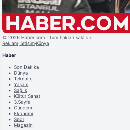
©
2026
Haber.com · Tüm hakları saklıdır.
Reklam
·
İletişim
·
Künye
Haber
Son Dakika
Dünya
Teknoloji
Yaşam
Sağlık
Kültür Sanat
3.Sayfa
Gündem
Ekonomi
Spor
Magazin