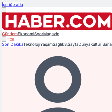
İçeriğe atla
Gündem
Ekonomi
Spor
Magazin
TV
Son Dakika
Teknoloji
Yaşam
Sağlık
3.Sayfa
Dünya
Kültür Sana