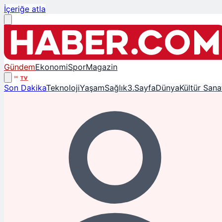
İçeriğe atla
Gündem
Ekonomi
Spor
Magazin
TV
Son Dakika
Teknoloji
Yaşam
Sağlık
3.Sayfa
Dünya
Kültür Sana