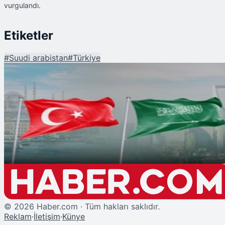
vurgulandı.
Etiketler
#
Suudi arabistan
#
Türkiye
Şu An Okunan
Ankara-Riyad Hattında Askeri Diplomasi: Genelkurmay Başkanları Görüşt
©
2026
Haber.com · Tüm hakları saklıdır.
Reklam
·
İletişim
·
Künye