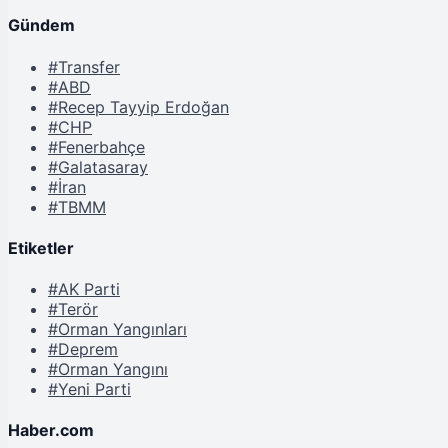
Gündem
#Transfer
#ABD
#Recep Tayyip Erdoğan
#CHP
#Fenerbahçe
#Galatasaray
#İran
#TBMM
Etiketler
#AK Parti
#Terör
#Orman Yangınları
#Deprem
#Orman Yangını
#Yeni Parti
Haber.com