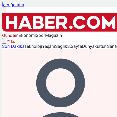
İçeriğe atla
Gündem
Ekonomi
Spor
Magazin
TV
Son Dakika
Teknoloji
Yaşam
Sağlık
3.Sayfa
Dünya
Kültür Sana