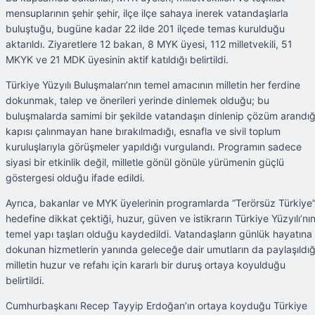
mensuplarının şehir şehir, ilçe ilçe sahaya inerek vatandaşlarla
buluştuğu, bugüne kadar 22 ilde 201 ilçede temas kurulduğu
aktarıldı. Ziyaretlere 12 bakan, 8 MYK üyesi, 112 milletvekili, 51
MKYK ve 21 MDK üyesinin aktif katıldığı belirtildi.
Türkiye Yüzyılı Buluşmaları’nın temel amacının milletin her ferdine
dokunmak, talep ve önerileri yerinde dinlemek olduğu; bu
buluşmalarda samimi bir şekilde vatandaşın dinlenip çözüm arandığ
kapısı çalınmayan hane bırakılmadığı, esnafla ve sivil toplum
kuruluşlarıyla görüşmeler yapıldığı vurgulandı. Programın sadece
siyasi bir etkinlik değil, milletle gönül gönüle yürümenin güçlü
göstergesi olduğu ifade edildi.
Ayrıca, bakanlar ve MYK üyelerinin programlarda “Terörsüz Türkiye
hedefine dikkat çektiği, huzur, güven ve istikrarın Türkiye Yüzyılı’nı
temel yapı taşları olduğu kaydedildi. Vatandaşların günlük hayatına
dokunan hizmetlerin yanında geleceğe dair umutların da paylaşıldığ
milletin huzur ve refahı için kararlı bir duruş ortaya koyulduğu
belirtildi.
Cumhurbaşkanı Recep Tayyip Erdoğan’ın ortaya koyduğu Türkiye