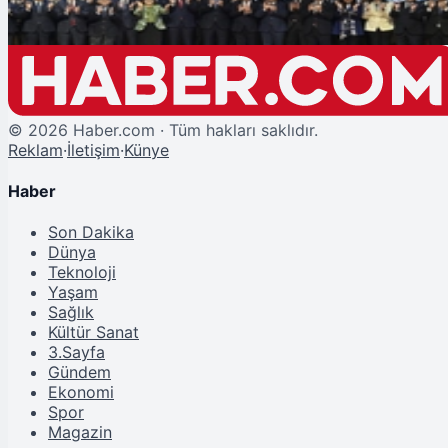
©
2026
Haber.com · Tüm hakları saklıdır.
Reklam
·
İletişim
·
Künye
Haber
Son Dakika
Dünya
Teknoloji
Yaşam
Sağlık
Kültür Sanat
3.Sayfa
Gündem
Ekonomi
Spor
Magazin