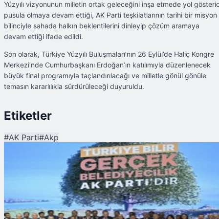
Yüzyılı vizyonunun milletin ortak geleceğini inşa etmede yol gösteric
pusula olmaya devam ettiği, AK Parti teşkilatlarının tarihi bir misyon
bilinciyle sahada halkın beklentilerini dinleyip çözüm aramaya
devam ettiği ifade edildi.
Son olarak, Türkiye Yüzyılı Buluşmaları’nın 26 Eylül’de Haliç Kongre
Merkezi’nde Cumhurbaşkanı Erdoğan’ın katılımıyla düzenlenecek
büyük final programıyla taçlandırılacağı ve milletle gönül gönüle
temasın kararlılıkla sürdürüleceği duyuruldu.
Etiketler
#
AK Parti
#
Akp
Şu An Okunan
AK Parti Türkiye Yüzyılı Buluşmaları Sürüyor