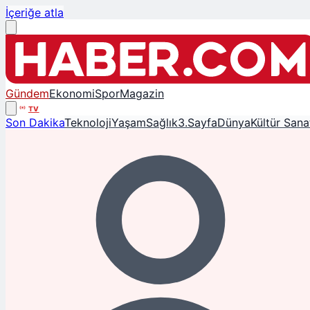
İçeriğe atla
Gündem
Ekonomi
Spor
Magazin
TV
Son Dakika
Teknoloji
Yaşam
Sağlık
3.Sayfa
Dünya
Kültür Sana