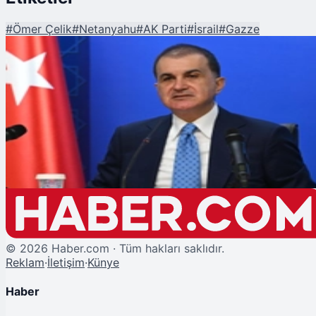
#
Ömer Çelik
#
Netanyahu
#
AK Parti
#
İsrail
#
Gazze
Şu An Okunan
AK Parti Sözcüsü Çelik'ten Netanyahu Hükümetine Sert Tepki: "Zulmü
Perdeleme Çabası"
©
2026
Haber.com · Tüm hakları saklıdır.
Reklam
·
İletişim
·
Künye
Haber