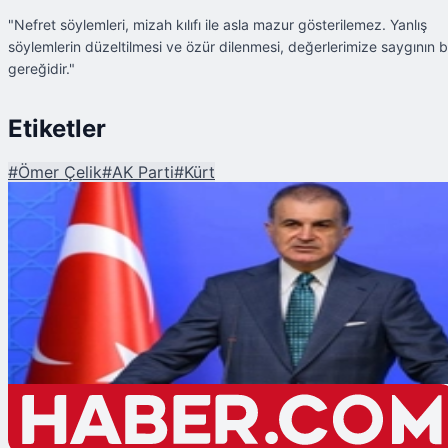
"Nefret söylemleri, mizah kılıfı ile asla mazur gösterilemez. Yanlış
söylemlerin düzeltilmesi ve özür dilenmesi, değerlerimize saygının b
gereğidir."
Etiketler
#
Ömer Çelik
#
AK Parti
#
Kürt
Şu An Okunan
AK Parti'den Rahmi Koç'un 'Kürt' Fıkrasına Sert Tepki