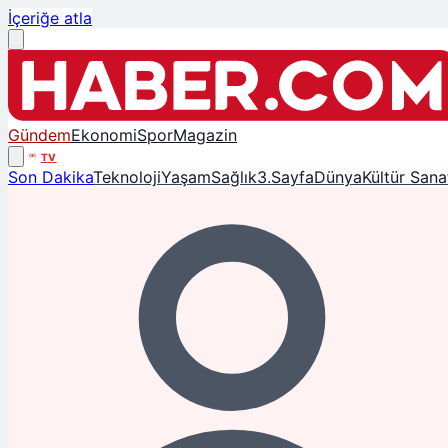
İçeriğe atla
Gündem
Ekonomi
Spor
Magazin
TV
Son Dakika
Teknoloji
Yaşam
Sağlık
3.Sayfa
Dünya
Kültür Sana