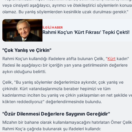
veya cinsiyeti aşağılayıcı, ayrımcı ve ötekileştirici söylemlerin konus
olamaz. Bu yanlış söylemlerden kesinlikle uzak durulması gerekir."
İLGİLİ HABER
Rahmi Koç'un 'Kürt Fıkrası' Tepki Çekti!
"Çok Yanlış ve Çirkin"
Rahmi Koç’un kullandığı ifadelere atıfta bulunan Çelik, "
Kürt
kadın"
ifadesi ile aşağılayıcı bir içeriğin yan yana getirilmesinin değerlere
aykırı olduğunu belirtti.
Çelik, "Bu yanlış söylemler değerlerimize aykırıdır, çok yanlış ve
çirkindir. Kürt vatandaşlarımızla beraber hepimizi ve tüm
kadınlarımızı inciten bu yanlış ve çirkin yaklaşımları en net şekilde v
kökten reddediyoruz" değerlendirmesinde bulundu.
"Özür Dilenmesi Değerlere Saygının Gereğidir"
Mizahın bir bahane olarak kullanılamayacağını hatırlatan Ömer Çelik
Rahmi Koç'a çağrıda bulunarak şu ifadeleri kullandı: