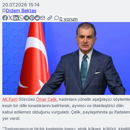
20.07.2026 15:14
D
Didem Bektaş
0
yorum
AK Parti
Sözcüsü
Ömer Çelik
, kadınlara yönelik aşağılayıcı söylemle
kesin bir dille kınadıklarını belirterek, ayrımcı ve ötekileştirici dilin
kabul edilemez olduğunu vurguladı. Çelik, paylaşımında şu ifadeler
yer verdi:
"Toplumumuzun hiçbir kesiminin inancı, etnik kökeni, kültürü, kimliğ