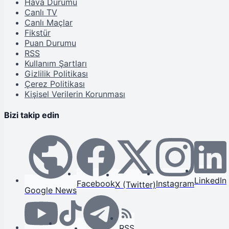
Hava Durumu
Canlı TV
Canlı Maçlar
Fikstür
Puan Durumu
RSS
Kullanım Şartları
Gizlilik Politikası
Çerez Politikası
Kişisel Verilerin Korunması
Bizi takip edin
LinkedIn
Facebook
Instagram
X (Twitter)
Google News
RSS