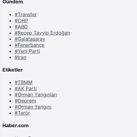
Gündem
#Transfer
#CHP
#ABD
#Recep Tayyip Erdoğan
#Galatasaray
#Fenerbahçe
#Yeni Parti
#İran
Etiketler
#TBMM
#AK Parti
#Orman Yangınları
#Deprem
#Orman Yangını
#Terör
Haber.com