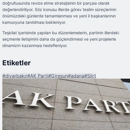
doğrultusunda revize etme stratejisinin bir parçası olarak
değerlendiriliyor. Söz konusu illerde görev teslim süreçlerinin
önümüzdeki günlerde tamamlanması ve yeni il başkanlarının
kamuoyuna tanıtılması bekleniyor.
Teşkilat içerisinde yapılan bu düzenlemelerin, partinin illerdeki
seçmenle iletişimini daha da güçlendirmesi ve yeni projelerle
dinamizm kazanması hedefleniyor.
Etiketler
#
diyarbakır
#
AK Parti
#
Giresun
#
adana
#
Siirt
Şu An Okunan
AK Parti'de 4 İlde İl Başkanı Yenilendi