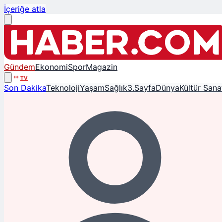
İçeriğe atla
Gündem
Ekonomi
Spor
Magazin
TV
Son Dakika
Teknoloji
Yaşam
Sağlık
3.Sayfa
Dünya
Kültür Sana