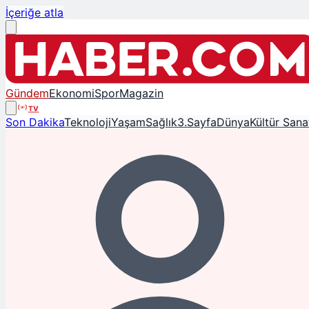
İçeriğe atla
Gündem
Ekonomi
Spor
Magazin
TV
Son Dakika
Teknoloji
Yaşam
Sağlık
3.Sayfa
Dünya
Kültür Sana