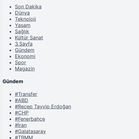
Son Dakika
Dünya
Teknoloji
Yaşam
Sağlık
Kültür Sanat
3.Sayfa
Gündem
Ekonomi
Spor
Magazin
Gündem
#Transfer
#ABD
#Recep Tayyip Erdoğan
#CHP
#Fenerbahçe
#İran
#Galatasaray
#TBMM