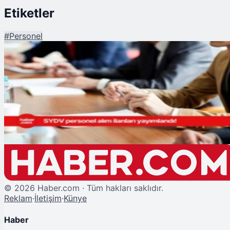
Etiketler
#
Personel
Şu An Okunan
Aile Bakanlığı 18 vakfa personel alımı yapacak! İşte başvuru ş
©
2026
Haber.com · Tüm hakları saklıdır.
Reklam
·
İletişim
·
Künye
Haber