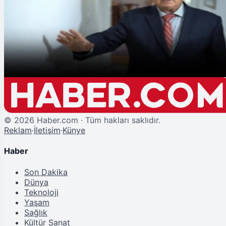
Ahmet Ercan: "Deprem Sonrası İstanbul'da 35 Santimetrelik Tsunami
Meydana Geldi"
©
2026
Haber.com · Tüm hakları saklıdır.
Reklam
·
İletişim
·
Künye
Haber
Son Dakika
Dünya
Teknoloji
Yaşam
Sağlık
Kültür Sanat