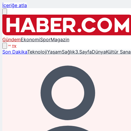
İçeriğe atla
Gündem
Ekonomi
Spor
Magazin
TV
Son Dakika
Teknoloji
Yaşam
Sağlık
3.Sayfa
Dünya
Kültür Sana