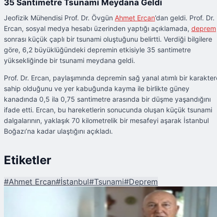
35 Santimetre Tsunami Meydana Geldi
Jeofizik Mühendisi Prof. Dr. Övgün
Ahmet Ercan
’dan geldi. Prof. Dr.
Ercan, sosyal medya hesabı üzerinden yaptığı açıklamada,
deprem
sonrası küçük çaplı bir tsunami oluştuğunu belirtti. Verdiği bilgilere
göre, 6,2 büyüklüğündeki depremin etkisiyle 35 santimetre
yüksekliğinde bir tsunami meydana geldi.
Prof. Dr. Ercan, paylaşımında depremin sağ yanal atımlı bir karakter
sahip olduğunu ve yer kabuğunda kayma ile birlikte güney
kanadında 0,5 ila 0,75 santimetre arasında bir düşme yaşandığını
ifade etti. Ercan, bu hareketlerin sonucunda oluşan küçük tsunami
dalgalarının, yaklaşık 70 kilometrelik bir mesafeyi aşarak İstanbul
Boğazı’na kadar ulaştığını açıkladı.
Etiketler
#
Ahmet Ercan
#
İstanbul
#
Tsunami
#
Deprem
Şu An Okunan