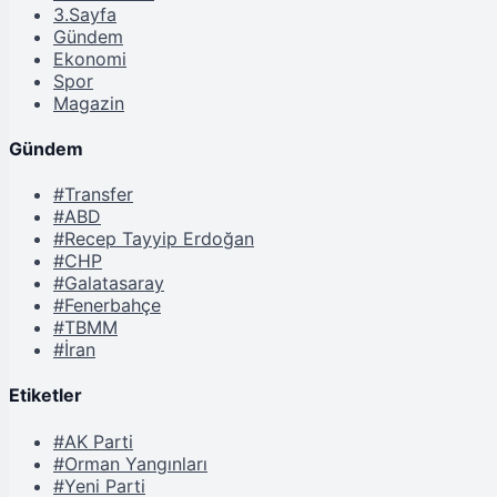
3.Sayfa
Gündem
Ekonomi
Spor
Magazin
Gündem
#Transfer
#ABD
#Recep Tayyip Erdoğan
#CHP
#Galatasaray
#Fenerbahçe
#TBMM
#İran
Etiketler
#AK Parti
#Orman Yangınları
#Yeni Parti