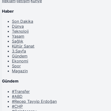
Reklam
·
İletişim
·
Künye
Haber
Son Dakika
Dünya
Teknoloji
Yaşam
Sağlık
Kültür Sanat
3.Sayfa
Gündem
Ekonomi
Spor
Magazin
Gündem
#Transfer
#ABD
#Recep Tayyip Erdoğan
#CHP