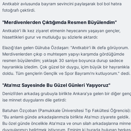
Anıtkabir avlusunda bayram sevincini paylaşarak bol bol hatıra
fotoğrafı çektirdi.
"Merdivenlerden Çıktığımda Resmen Büyülendim"
Anıtkabir’i ilk kez ziyaret etmenin heyecanını yaşayan gençler,
hissettikleri gurur ve mutluluğu şu sözlerle aktardı:
Elazığ'dan gelen Gülruba Özdaşan: "Anıtkabir'i ilk defa görüyorum.
Merdivenlerden çıkıp o muhteşem yapıyı karşımda gördüğümde
resmen büyülendim; yaklaşık 30 saniye boyunca durup sadece
hayranlıkla izledim. Çok güzel bir duygu, içim büyük bir hayranlıkla
doldu. Tüm gençlerin Gençlik ve Spor Bayramı'nı kutluyorum." dedi.
"Ata'mız Sayesinde Bu Güzel Günleri Yaşıyoruz"
Denizli’den arkadaş grubuyla birlikte Ankara'ya gelen bir diğer gen
ise minnet duygularını dile getirdi:
Batuhan Özçoban (Pamukkale Üniversitesi Tıp Fakültesi Öğrencisi):
"Bu anlamlı günde arkadaşlarımızla birlikte Ata'mızı ziyarete geldik.
Bu özel günde öncelikle Ata'mıza ve onun silah arkadaşlarına minne
duygularımızı belirtmek istiyorum. Eminim ki burada bulunan herkes