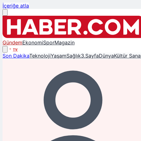
İçeriğe atla
Gündem
Ekonomi
Spor
Magazin
TV
Son Dakika
Teknoloji
Yaşam
Sağlık
3.Sayfa
Dünya
Kültür Sana