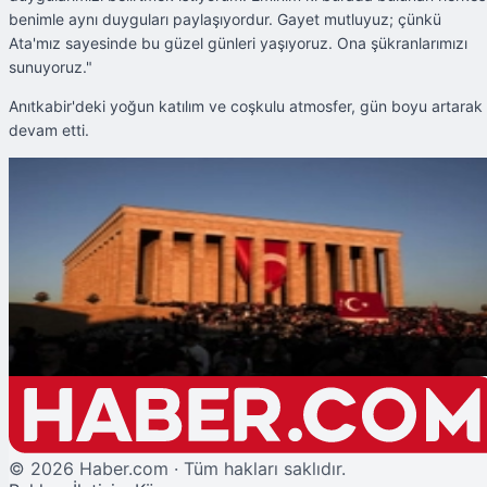
benimle aynı duyguları paylaşıyordur. Gayet mutluyuz; çünkü
Ata'mız sayesinde bu güzel günleri yaşıyoruz. Ona şükranlarımızı
sunuyoruz."
Anıtkabir'deki yoğun katılım ve coşkulu atmosfer, gün boyu artarak
devam etti.
Şu An Okunan
19 Mayıs'ta Anıtkabir'de Yoğun Ziyaret
©
2026
Haber.com · Tüm hakları saklıdır.