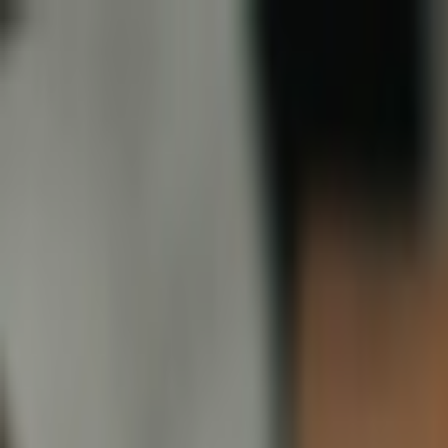
İçeriğe atla
Gündem
Ekonomi
Spor
Magazin
TV
Son Dakika
Teknoloji
Yaşam
Sağlık
3.Sayfa
Dünya
Kültür Sana