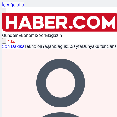
İçeriğe atla
Gündem
Ekonomi
Spor
Magazin
TV
Son Dakika
Teknoloji
Yaşam
Sağlık
3.Sayfa
Dünya
Kültür Sana