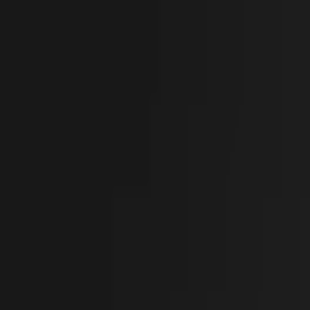
İçeriğe atla
Gündem
Ekonomi
Spor
Magazin
TV
Son Dakika
Teknoloji
Yaşam
Sağlık
3.Sayfa
Dünya
Kültür Sana