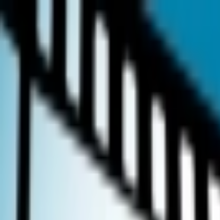
İçeriğe atla
Gündem
Ekonomi
Spor
Magazin
TV
Son Dakika
Teknoloji
Yaşam
Sağlık
3.Sayfa
Dünya
Kültür Sana