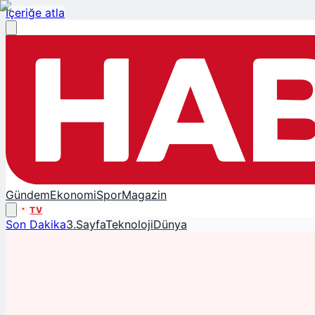
İçeriğe atla
Gündem
Ekonomi
Spor
Magazin
TV
Son Dakika
3.Sayfa
Teknoloji
Dünya