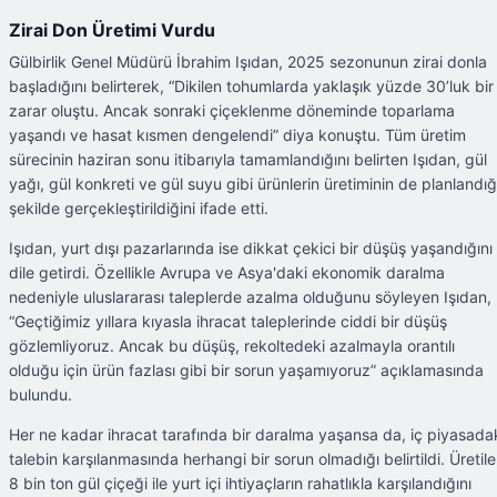
Zirai Don Üretimi Vurdu
Gülbirlik Genel Müdürü İbrahim Işıdan, 2025 sezonunun zirai donla
başladığını belirterek, “Dikilen tohumlarda yaklaşık yüzde 30’luk bir
zarar oluştu. Ancak sonraki çiçeklenme döneminde toparlama
yaşandı ve hasat kısmen dengelendi” diya konuştu. Tüm üretim
sürecinin haziran sonu itibarıyla tamamlandığını belirten Işıdan, gül
yağı, gül konkreti ve gül suyu gibi ürünlerin üretiminin de planlandığ
şekilde gerçekleştirildiğini ifade etti.
Işıdan, yurt dışı pazarlarında ise dikkat çekici bir düşüş yaşandığını
dile getirdi. Özellikle Avrupa ve Asya'daki ekonomik daralma
nedeniyle uluslararası taleplerde azalma olduğunu söyleyen Işıdan,
“Geçtiğimiz yıllara kıyasla ihracat taleplerinde ciddi bir düşüş
gözlemliyoruz. Ancak bu düşüş, rekoltedeki azalmayla orantılı
olduğu için ürün fazlası gibi bir sorun yaşamıyoruz” açıklamasında
bulundu.
Her ne kadar ihracat tarafında bir daralma yaşansa da, iç piyasada
talebin karşılanmasında herhangi bir sorun olmadığı belirtildi. Üretil
8 bin ton gül çiçeği ile yurt içi ihtiyaçların rahatlıkla karşılandığını