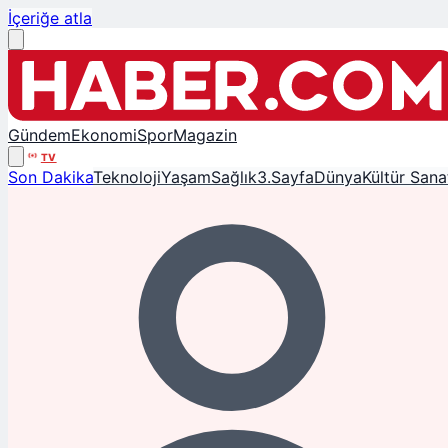
İçeriğe atla
Gündem
Ekonomi
Spor
Magazin
TV
Son Dakika
Teknoloji
Yaşam
Sağlık
3.Sayfa
Dünya
Kültür Sana