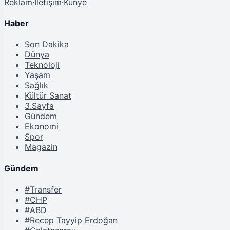
Reklam
·
İletişim
·
Künye
Haber
Son Dakika
Dünya
Teknoloji
Yaşam
Sağlık
Kültür Sanat
3.Sayfa
Gündem
Ekonomi
Spor
Magazin
Gündem
#Transfer
#CHP
#ABD
#Recep Tayyip Erdoğan