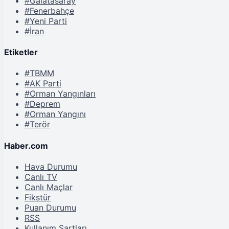
#Galatasaray
#Fenerbahçe
#Yeni Parti
#İran
Etiketler
#TBMM
#AK Parti
#Orman Yangınları
#Deprem
#Orman Yangını
#Terör
Haber.com
Hava Durumu
Canlı TV
Canlı Maçlar
Fikstür
Puan Durumu
RSS
Kullanım Şartları