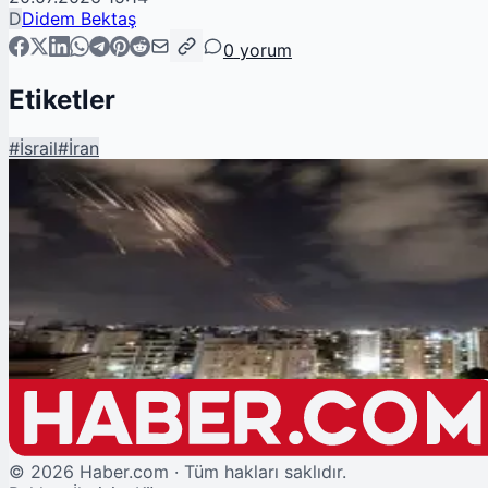
D
Didem Bektaş
0
yorum
Etiketler
#
İsrail
#
İran
Şu An Okunan
İran Askeri Operasyonları Durdurduğunu Açıkladı
©
2026
Haber.com · Tüm hakları saklıdır.