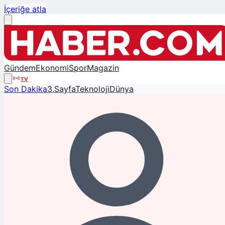
İçeriğe atla
Gündem
Ekonomi
Spor
Magazin
TV
Son Dakika
3.Sayfa
Teknoloji
Dünya