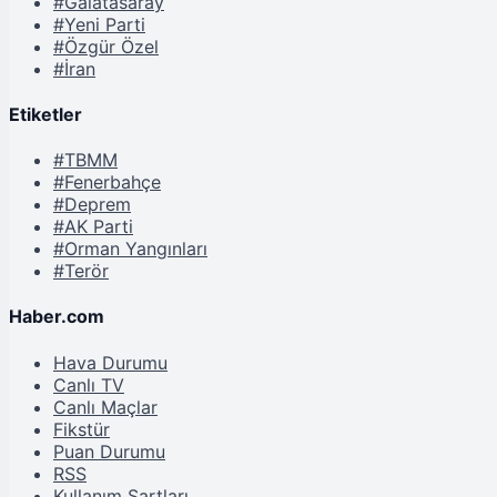
#Galatasaray
#Yeni Parti
#Özgür Özel
#İran
Etiketler
#TBMM
#Fenerbahçe
#Deprem
#AK Parti
#Orman Yangınları
#Terör
Haber.com
Hava Durumu
Canlı TV
Canlı Maçlar
Fikstür
Puan Durumu
RSS
Kullanım Şartları