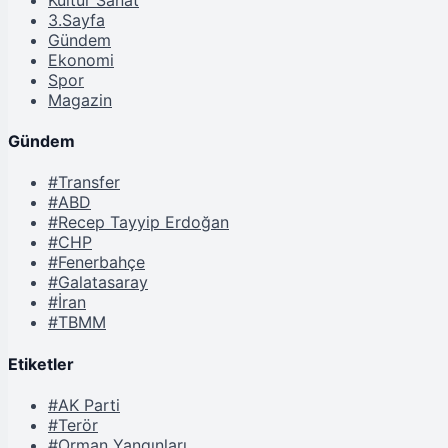
3.Sayfa
Gündem
Ekonomi
Spor
Magazin
Gündem
#Transfer
#ABD
#Recep Tayyip Erdoğan
#CHP
#Fenerbahçe
#Galatasaray
#İran
#TBMM
Etiketler
#AK Parti
#Terör
#Orman Yangınları