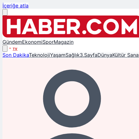
İçeriğe atla
Gündem
Ekonomi
Spor
Magazin
TV
Son Dakika
Teknoloji
Yaşam
Sağlık
3.Sayfa
Dünya
Kültür Sana