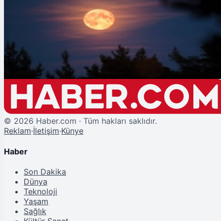
Şu An Okunan
Ağustos Dolunayı Ne Zaman, Etkileri Neler?
©
2026
Haber.com · Tüm hakları saklıdır.
Reklam
·
İletişim
·
Künye
Haber
Son Dakika
Dünya
Teknoloji
Yaşam
Sağlık
Kültür Sanat