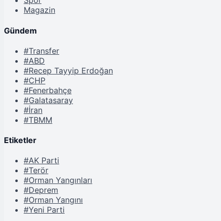
Spor
Magazin
Gündem
#Transfer
#ABD
#Recep Tayyip Erdoğan
#CHP
#Fenerbahçe
#Galatasaray
#İran
#TBMM
Etiketler
#AK Parti
#Terör
#Orman Yangınları
#Deprem
#Orman Yangını
#Yeni Parti