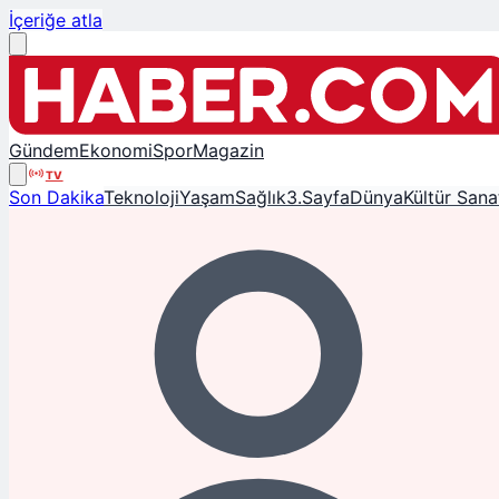
İçeriğe atla
Gündem
Ekonomi
Spor
Magazin
TV
Son Dakika
Teknoloji
Yaşam
Sağlık
3.Sayfa
Dünya
Kültür Sana