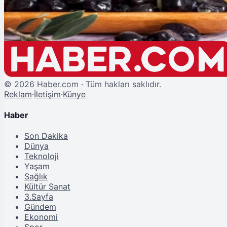
Açık Zeytin Nasıl Saklanır? Sağlıklı ve Uzun Ömürlü Tutmanın Yolları
©
2026
Haber.com · Tüm hakları saklıdır.
Reklam
·
İletişim
·
Künye
Haber
Son Dakika
Dünya
Teknoloji
Yaşam
Sağlık
Kültür Sanat
3.Sayfa
Gündem
Ekonomi