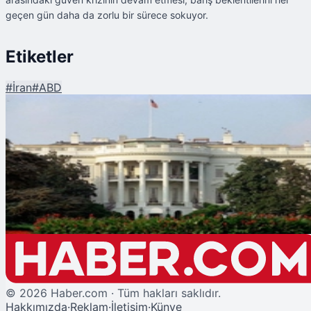
geçen gün daha da zorlu bir sürece sokuyor.
Etiketler
#
İran
#
ABD
Şu An Okunan
ABD ve İran Arasındaki 'Mutabakat' İddiasında Sert Yalanlama
©
2026
Haber.com · Tüm hakları saklıdır.
Hakkımızda
·
Reklam
·
İletişim
·
Künye