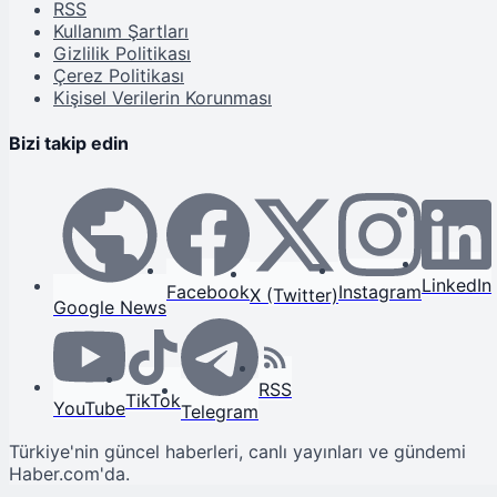
RSS
Kullanım Şartları
Gizlilik Politikası
Çerez Politikası
Kişisel Verilerin Korunması
Bizi takip edin
LinkedIn
Facebook
Instagram
X (Twitter)
Google News
RSS
TikTok
YouTube
Telegram
Türkiye'nin güncel haberleri, canlı yayınları ve gündemi
Haber.com'da.