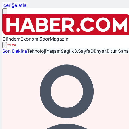
İçeriğe atla
Gündem
Ekonomi
Spor
Magazin
TV
Son Dakika
Teknoloji
Yaşam
Sağlık
3.Sayfa
Dünya
Kültür Sana