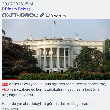
20.07.2026 15:14
D
Didem Bektaş
0
yorum
İran
devlet televizyonu, bugün öğleden sonra geçtiği haberlerde,
ABD
ile müzakere edilen mutabakatın ilk gayriresmi taslağına
ulaşıldığını duyurdu.
Haberde yer alan detaylara göre, taslak metin şu maddeleri
içeriyordu: