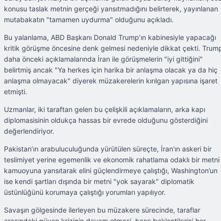
konusu taslak metnin gerçeği yansıtmadığını belirterek, yayınlanan
mutabakatın "tamamen uydurma" olduğunu açıkladı.
Bu yalanlama, ABD Başkanı Donald Trump’ın kabinesiyle yapacağı
kritik görüşme öncesine denk gelmesi nedeniyle dikkat çekti. Trum
daha önceki açıklamalarında İran ile görüşmelerin "iyi gittiğini"
belirtmiş ancak "Ya herkes için harika bir anlaşma olacak ya da hiç
anlaşma olmayacak" diyerek müzakerelerin kırılgan yapısına işaret
etmişti.
Uzmanlar, iki taraftan gelen bu çelişkili açıklamaların, arka kapı
diplomasisinin oldukça hassas bir evrede olduğunu gösterdiğini
değerlendiriyor.
Pakistan’ın arabuluculuğunda yürütülen süreçte, İran'ın askeri bir
teslimiyet yerine egemenlik ve ekonomik rahatlama odaklı bir metni
kamuoyuna yansıtarak elini güçlendirmeye çalıştığı, Washington’un
ise kendi şartları dışında bir metni "yok sayarak" diplomatik
üstünlüğünü korumaya çalıştığı yorumları yapılıyor.
Savaşın gölgesinde ilerleyen bu müzakere sürecinde, taraflar
arasındaki güven krizinin devam etmesi, barış beklentilerini her