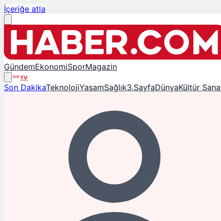
İçeriğe atla
Gündem
Ekonomi
Spor
Magazin
TV
Son Dakika
Teknoloji
Yaşam
Sağlık
3.Sayfa
Dünya
Kültür Sana