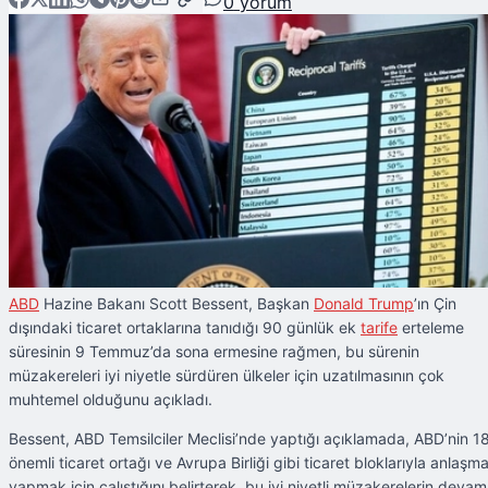
0
yorum
ABD
Hazine Bakanı Scott Bessent, Başkan
Donald Trump
’ın Çin
dışındaki ticaret ortaklarına tanıdığı 90 günlük ek
tarife
erteleme
süresinin 9 Temmuz’da sona ermesine rağmen, bu sürenin
müzakereleri iyi niyetle sürdüren ülkeler için uzatılmasının çok
muhtemel olduğunu açıkladı.
Bessent, ABD Temsilciler Meclisi’nde yaptığı açıklamada, ABD’nin 1
önemli ticaret ortağı ve Avrupa Birliği gibi ticaret bloklarıyla anlaşm
yapmak için çalıştığını belirterek, bu iyi niyetli müzakerelerin devam