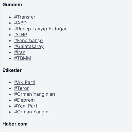
Gündem
#Transfer
#ABD
#Recep Tayyip Erdoğan
#CHP
#Fenerbahçe
#Galatasaray
#İran
#TBMM
Etiketler
#AK Parti
#Terör
#Orman Yangınları
#Deprem
#Yeni Parti
#Orman Yangını
Haber.com