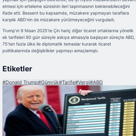
etmesi için erteleme süresinin ileri taşınmasının beklenebileceğini
ifade etti. Bessent bu kapsamda, müzakere yapmayan taraflara
karşılık ABD’nin de müzakere yürütmeyeceğini vurguladı.
Trump’ın 9 Nisan 2025’te Çin hariç diğer ticaret ortaklarına yönelik
ek tarifeleri 90 gün süreyle askıya almasıyla başlayan süreçte ABD,
75’ten fazla ülke ile diplomatik temaslar kurarak ticaret
politikalarında değişiklikler yapmayı amaçlamıştı.
Etiketler
#
Donald Trump
#
Gümrük
#
Tarife
#
Vergi
#
ABD
Şu An Okunan
ABD'nin Ertelediği Tarifeleri Uzatma Kararı