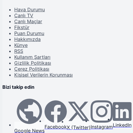
Hava Durumu
Canlı TV
Canlı Maçlar
Fikstür
Puan Durumu
Hakkımızda
Künye
RSS
Kullanım Şartları
Gizlilik Politikası
Çerez Politikası
Kişisel Verilerin Korunması
Bizi takip edin
LinkedIn
Facebook
Instagram
X (Twitter)
Google News