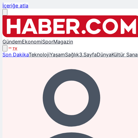
İçeriğe atla
Gündem
Ekonomi
Spor
Magazin
TV
Son Dakika
Teknoloji
Yaşam
Sağlık
3.Sayfa
Dünya
Kültür Sana