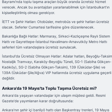
Bayramı'nda toplu taşıma araçları büyük oranda ücretsiz hizmet
verecek. Ancak bu avantajdan yararlanabilmek için İstanbulkart'ın
kişiselleştirilmiş olması gerekiyor.
İETT ve Şehir Hatları: Otobüsler, metrobüs ve şehir hatları ücretsiz
olacak. Seferler Cumartesi tarifesine göre düzenlenecek.
Bakanlığa Bağlı Hatlar: Marmaray, Sirkeci-Kazlıçeşme Raylı Sistem
Hattı ve Gayrettepe-İstanbul Havalimanı-Arnavutköy Metro Hattı
seferleri tüm vatandaşlara ücretsiz sunulacak.
İstanbul'da Ücretsiz Olmayan Hatlar: Adalar hatları, Beyoğlu-Taksi
Nostaljik Tramvayı, Karaköy-Beyoğlu Tüneli, SG-1 (Sabiha Gökçen-
Kadıköy), SG-2 (Sabiha Gökçen-Taksim), 139 (Üsküdar-Şile) ve
139A (Üsküdar-Şile/Ağva) VIP hatlarında ücretsiz uygulama geçerli
değildir.
Ankara'da 19 Mayıs'ta Toplu Taşıma Ücretsiz mi?
Ankara'da yaşayan vatandaşlar için ulaşım müjdesi geldi. Resmi
Gazete'de yayımlanan karar doğrultusunda:
Ankara'nın şehir içi banliyö hattı olan Başkentray trenleri, 19 Mayıs