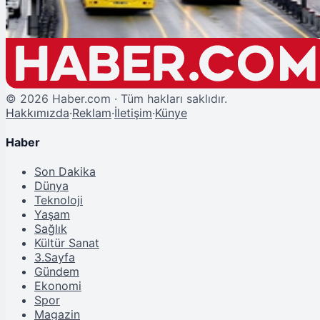
©
2026
Haber.com · Tüm hakları saklıdır.
Hakkımızda
·
Reklam
·
İletişim
·
Künye
Haber
Son Dakika
Dünya
Teknoloji
Yaşam
Sağlık
Kültür Sanat
3.Sayfa
Gündem
Ekonomi
Spor
Magazin