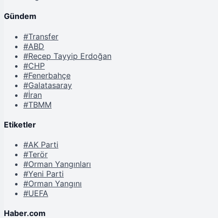
Gündem
#Transfer
#ABD
#Recep Tayyip Erdoğan
#CHP
#Fenerbahçe
#Galatasaray
#İran
#TBMM
Etiketler
#AK Parti
#Terör
#Orman Yangınları
#Yeni Parti
#Orman Yangını
#UEFA
Haber.com