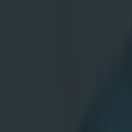
İçeriğe atla
Gündem
Ekonomi
Spor
Magazin
TV
Son Dakika
Teknoloji
Yaşam
Sağlık
3.Sayfa
Dünya
Kültür Sana