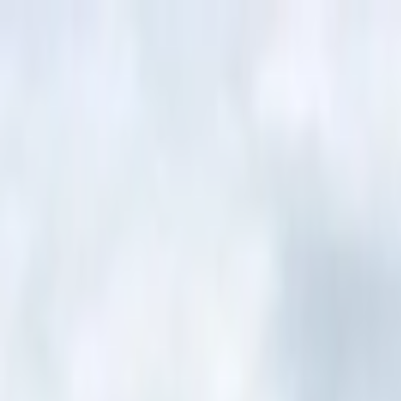
İçeriğe atla
Gündem
Ekonomi
Spor
Magazin
TV
Son Dakika
Teknoloji
Yaşam
Sağlık
3.Sayfa
Dünya
Kültür Sana