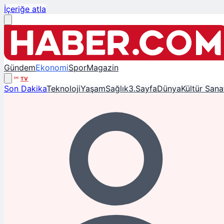
İçeriğe atla
Gündem
Ekonomi
Spor
Magazin
TV
Son Dakika
Teknoloji
Yaşam
Sağlık
3.Sayfa
Dünya
Kültür Sana