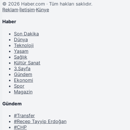
©
2026
Haber.com · Tüm hakları saklıdır.
Reklam
·
İletişim
·
Künye
Haber
Son Dakika
Dünya
Teknoloji
Yaşam
Sağlık
Kültür Sanat
3.Sayfa
Gündem
Ekonomi
Spor
Magazin
Gündem
#Transfer
#Recep Tayyip Erdoğan
#CHP