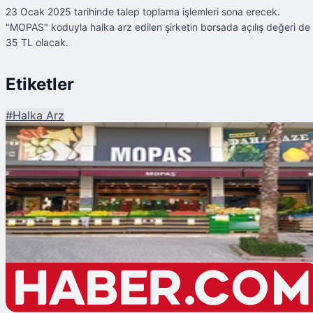
23 Ocak 2025 tarihinde talep toplama işlemleri sona erecek.
"MOPAS" koduyla halka arz edilen şirketin borsada açılış değeri de
35 TL olacak.
Etiketler
#
Halka Arz
Şu An Okunan
Ünlü Market Zinciri MOPAŞ'ın Halka Arz Süreci Başladı