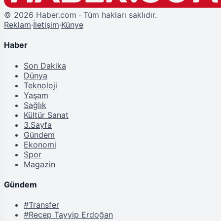
©
2026
Haber.com · Tüm hakları saklıdır.
Reklam
·
İletişim
·
Künye
Haber
Son Dakika
Dünya
Teknoloji
Yaşam
Sağlık
Kültür Sanat
3.Sayfa
Gündem
Ekonomi
Spor
Magazin
Gündem
#Transfer
#Recep Tayyip Erdoğan