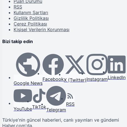
Puan Durumu
RSS
Kullanım Şartları
Gizlilik Politikası
Çerez Politikası
Kişisel Verilerin Korunması
Bizi takip edin
LinkedIn
Facebook
Instagram
X (Twitter)
Google News
RSS
TikTok
YouTube
Telegram
Türkiye'nin güncel haberleri, canlı yayınları ve gündemi
Haber.com'da.