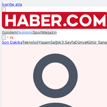
İçeriğe atla
Gündem
Ekonomi
Spor
Magazin
TV
Son Dakika
Teknoloji
Yaşam
Sağlık
3.Sayfa
Dünya
Kültür Sana