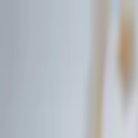
İçeriğe atla
Gündem
Ekonomi
Spor
Magazin
TV
Son Dakika
3.Sayfa
Teknoloji
Dünya