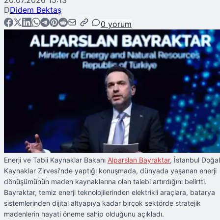
20.07.2026 15:13
D
Didem Bektaş
0
yorum
Enerji ve Tabii Kaynaklar Bakanı
Alparslan Bayraktar
, İstanbul Doğal
Kaynaklar Zirvesi'nde yaptığı konuşmada, dünyada yaşanan enerji
dönüşümünün maden kaynaklarına olan talebi artırdığını belirtti.
Bayraktar, temiz enerji teknolojilerinden elektrikli araçlara, batarya
sistemlerinden dijital altyapıya kadar birçok sektörde stratejik
madenlerin hayati öneme sahip olduğunu açıkladı.