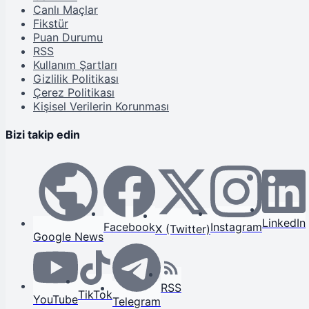
Canlı Maçlar
Fikstür
Puan Durumu
RSS
Kullanım Şartları
Gizlilik Politikası
Çerez Politikası
Kişisel Verilerin Korunması
Bizi takip edin
LinkedIn
Facebook
Instagram
X (Twitter)
Google News
RSS
TikTok
YouTube
Telegram