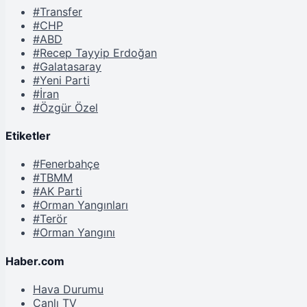
#Transfer
#CHP
#ABD
#Recep Tayyip Erdoğan
#Galatasaray
#Yeni Parti
#İran
#Özgür Özel
Etiketler
#Fenerbahçe
#TBMM
#AK Parti
#Orman Yangınları
#Terör
#Orman Yangını
Haber.com
Hava Durumu
Canlı TV