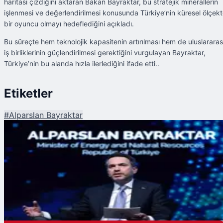
haritası çizdiğini aktaran Bakan Bayraktar, bu stratejik minerallerin
işlenmesi ve değerlendirilmesi konusunda Türkiye’nin küresel ölçek
bir oyuncu olmayı hedeflediğini açıkladı.
Bu süreçte hem teknolojik kapasitenin artırılması hem de uluslararas
iş birliklerinin güçlendirilmesi gerektiğini vurgulayan Bayraktar,
Türkiye’nin bu alanda hızla ilerlediğini ifade etti..
Etiketler
#
Alparslan Bayraktar
Şu An Okunan
Türkiye, Nadir Toprak Elementlerinde Küresel Güç Olmayı Hedefliyor