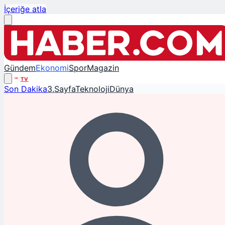
İçeriğe atla
Gündem
Ekonomi
Spor
Magazin
TV
Son Dakika
3.Sayfa
Teknoloji
Dünya